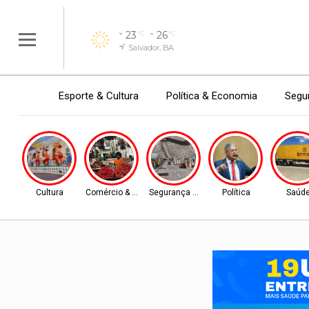
23
26
°C
°C
Salvador, BA
Esporte & Cultura
Política & Economia
Segur
Cultura
Comércio & Turismo
Segurança Pública
Política
Saúd