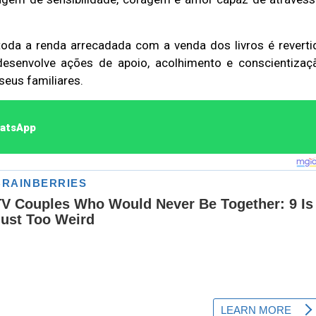
toda a renda arrecadada com a venda dos livros é reverti
Duplasena
desenvolve ações de apoio, acolhimento e conscientizaç
8/26)
Concurso 2992 (05/08/26)
eus familiares.
2
27
33
10
14
16
21
30
31
hatsApp
0
56
61
Ver detalhes
74
93