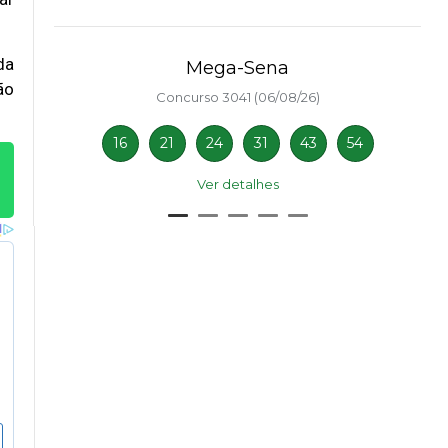
da
Mega-Sena
ão
Concurso 3041 (06/08/26)
16
21
24
31
43
54
Ver detalhes