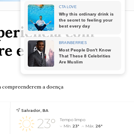
periência com
re empatia e
as a compreenderem a doença
Salvador, BA
23°
Tempo limpo
Mín.
23°
Máx.
26°