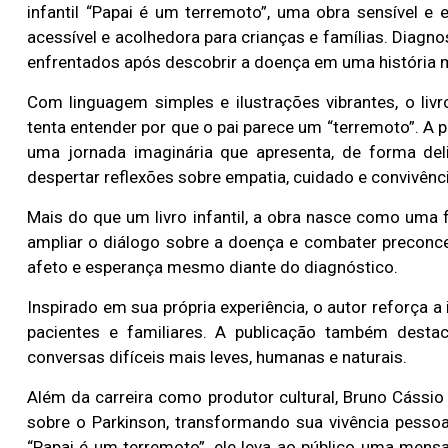
infantil “Papai é um terremoto”, uma obra sensível e
acessível e acolhedora para crianças e famílias. Diagn
enfrentados após descobrir a doença em uma história m
Com linguagem simples e ilustrações vibrantes, o l
tenta entender por que o pai parece um “terremoto”. A p
uma jornada imaginária que apresenta, de forma del
despertar reflexões sobre empatia, cuidado e convivênci
Mais do que um livro infantil, a obra nasce como uma f
ampliar o diálogo sobre a doença e combater preconce
afeto e esperança mesmo diante do diagnóstico.
Inspirado em sua própria experiência, o autor reforça
pacientes e familiares. A publicação também destac
conversas difíceis mais leves, humanas e naturais.
Além da carreira como produtor cultural, Bruno Cássio
sobre o Parkinson, transformando sua vivência pesso
“Papai é um terremoto”, ele leva ao público uma men