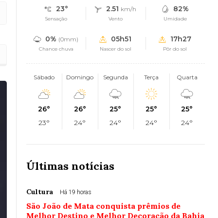
23°
2.51
82%
km/h
Sensação
Vento
Umidade
0%
05h51
17h27
(0mm)
Chance chuva
Nascer do sol
Pôr do sol
Sábado
Domingo
Segunda
Terça
Quarta
26°
26°
25°
25°
25°
23°
24°
24°
24°
24°
Últimas notícias
Cultura
Há 19 horas
São João de Mata conquista prêmios de
Melhor Destino e Melhor Decoração da Bahia