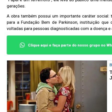
gerações.
A obra também possui um importante caráter social: 
Lotofácil
Lotomania
para a Fundação Bem de Parkinson, instituição que 
o 3755 (06/08/26)
Concurso 2959 (05/0
voltadas para pessoas diagnosticadas com a doença e s
07
08
09
11
05
08
10
12
2
Clique aqui e faça parte do nosso grupo no W
20
22
23
24
35
36
43
49
5
25
63
64
65
70
er detalhes
Ver detalhes