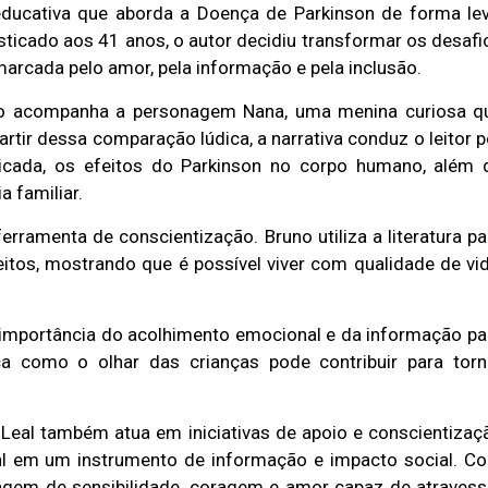
 educativa que aborda a Doença de Parkinson de forma lev
osticado aos 41 anos, o autor decidiu transformar os desafi
arcada pelo amor, pela informação e pela inclusão.
ivro acompanha a personagem Nana, uma menina curiosa q
artir dessa comparação lúdica, a narrativa conduz o leitor p
icada, os efeitos do Parkinson no corpo humano, além 
a familiar.
erramenta de conscientização. Bruno utiliza a literatura pa
itos, mostrando que é possível viver com qualidade de vid
 a importância do acolhimento emocional e da informação pa
a como o olhar das crianças pode contribuir para torn
 Leal também atua em iniciativas de apoio e conscientizaç
al em um instrumento de informação e impacto social. C
sagem de sensibilidade, coragem e amor capaz de atravess