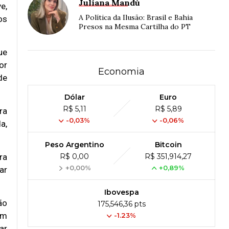
Juliana Mandú
e,
A Política da Ilusão: Brasil e Bahia
os
Presos na Mesma Cartilha do PT
ue
or
Economia
de
Dólar
Euro
R$ 5,11
R$ 5,89
ra
-0,03%
-0,06%
a,
Peso Argentino
Bitcoin
ra
R$ 0,00
R$ 351,914,27
+0,00%
+0,89%
ar
Ibovespa
ão
175,546,36 pts
om
-1.23%
ar