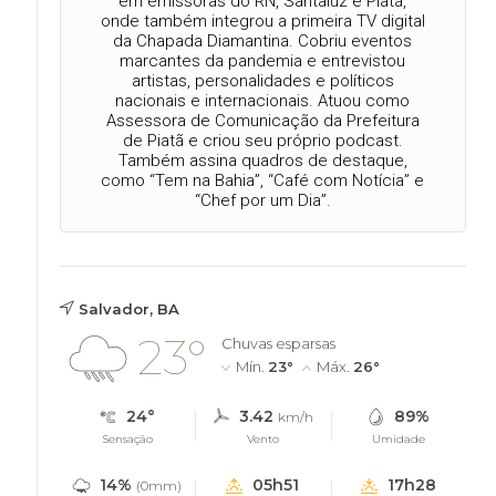
em emissoras do RN, Santaluz e Piatã,
onde também integrou a primeira TV digital
da Chapada Diamantina. Cobriu eventos
marcantes da pandemia e entrevistou
artistas, personalidades e políticos
nacionais e internacionais. Atuou como
Assessora de Comunicação da Prefeitura
de Piatã e criou seu próprio podcast.
Também assina quadros de destaque,
como “Tem na Bahia”, “Café com Notícia” e
“Chef por um Dia”.
Salvador, BA
23°
Chuvas esparsas
Mín.
23°
Máx.
26°
24°
3.42
89%
km/h
Sensação
Vento
Umidade
14%
05h51
17h28
(0mm)