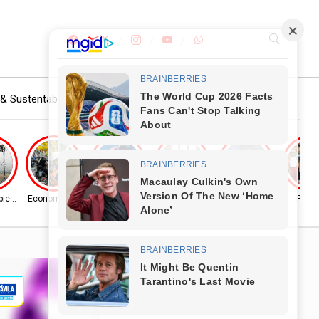
& Sustentabilidade
Indústria, Comércio & Turismo
biente
Economia & Mercado
Entretenimento
Saúde
Entretenimento
Políti