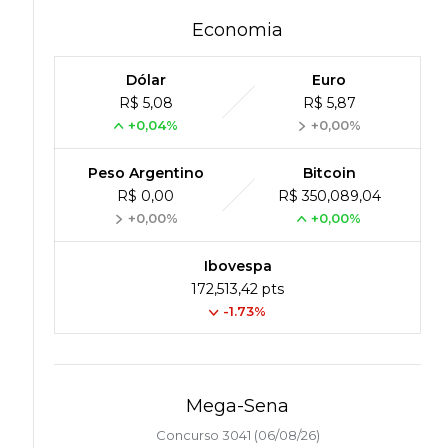
Economia
Dólar
Euro
R$ 5,08
R$ 5,87
+0,04%
+0,00%
Peso Argentino
Bitcoin
R$ 0,00
R$ 350,089,04
+0,00%
+0,00%
Ibovespa
172,513,42 pts
-1.73%
Mega-Sena
Concurso 3041 (06/08/26)