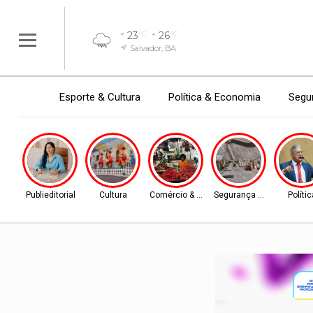
23
26
°C
°C
Salvador, BA
Esporte & Cultura
Política & Economia
Segur
Publieditorial
Cultura
Comércio & Turismo
Segurança Pública
Polític