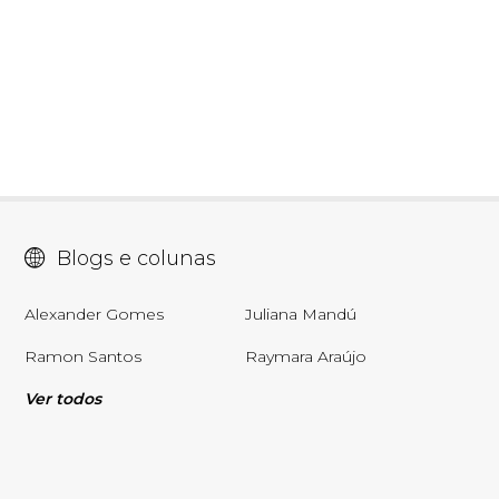
1
26
27
03
07
08
11
28
50
9
50
57
Ver detalhes
88
91
Blogs e colunas
Alexander Gomes
Juliana Mandú
Ramon Santos
Raymara Araújo
Ver todos