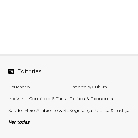
06
09
10
11
11
15
16
18
2
16
19
20
21
29
37
43
46
4
22
60
65
69
78
er detalhes
Ver detalhes
Editorias
Educação
Esporte & Cultura
Indústria, Comércio & Turismo
Política & Economia
Saúde, Meio Ambiente & Sustentabilidade
Segurança Pública & Justiça
Ver todas