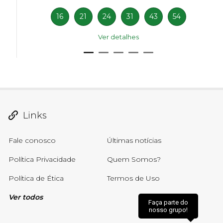
16
21
24
31
43
54
Ver detalhes
Links
Fale conosco
Últimas notícias
Política Privacidade
Quem Somos?
Política de Ética
Termos de Uso
Ver todos
Faça parte do
nosso grupo!