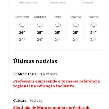
Chance chuva
Nascer do sol
Pôr do sol
Domingo
Segunda
Terça
Quarta
Quinta
26°
25°
25°
25°
24°
24°
24°
24°
24°
24°
Últimas notícias
Publieditorial
Há 13 horas
Professora empreende e torna-se referência
regional na educação inclusiva
Cultura
Há 2 dias
São João de Mata conquista prêmios de