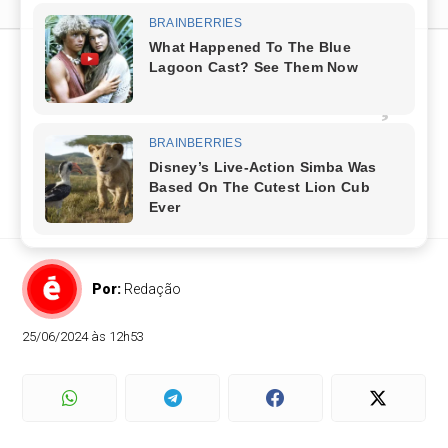
Tentativa de Homicídio
Contra Policial em Serviço
em Pojuca
Policial é baleado durante abordagem em bar no
bairro Nova Pojuca
Por:
Redação
25/06/2024 às 12h53