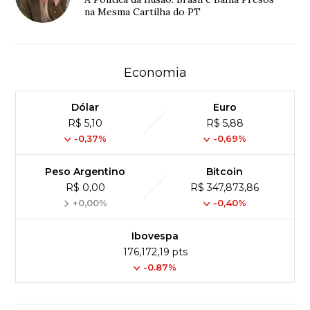
na Mesma Cartilha do PT
Economia
Dólar
Euro
R$ 5,10
R$ 5,88
-0,37%
-0,69%
Peso Argentino
Bitcoin
R$ 0,00
R$ 347,873,86
+0,00%
-0,40%
Ibovespa
176,172,19 pts
-0.87%