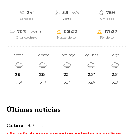
24°
5.9
76%
km/h
Sensação
Vento
Umidade
70%
05h52
17h27
(1.23mm)
Chance chuva
Nascer do sol
Pôr do sol
Sexta
Sábado
Domingo
Segunda
Terça
26°
26°
25°
25°
25°
23°
23°
24°
24°
24°
Últimas notícias
Cultura
Há 2 horas
São João de Mata conquista prêmios de Melhor