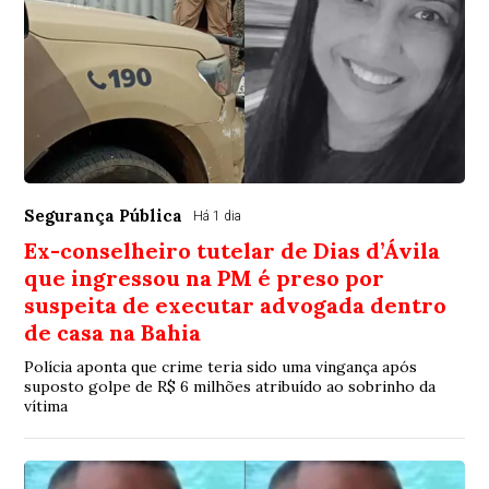
Segurança Pública
Há 1 dia
Ex-conselheiro tutelar de Dias d’Ávila
que ingressou na PM é preso por
suspeita de executar advogada dentro
de casa na Bahia
Polícia aponta que crime teria sido uma vingança após
suposto golpe de R$ 6 milhões atribuído ao sobrinho da
vítima