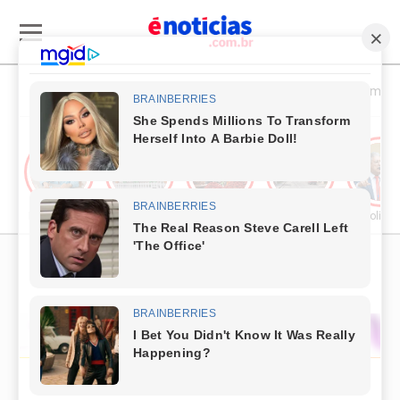
Esporte & Cultura
Política & Economia
Publieditorial
Cultura
Comércio & Turismo
Segurança Pública
Política
PUBLICIDADE