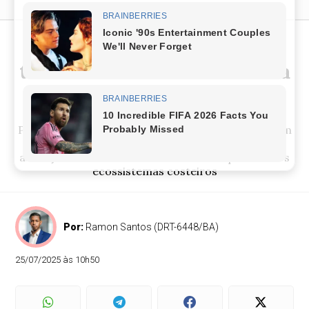
Ação ambiental remove 1,2
tonelada de medusa invasora
da Baía de Todos-os-Santos
Prefeitura de Itaparica, Inema, Sema e UFBA atuam
para conter impactos da espécie invasora que
ameaça a biodiversidade marinha e o equilíbrio dos
ecossistemas costeiros
Por:
Ramon Santos (DRT-6448/BA)
25/07/2025 às 10h50