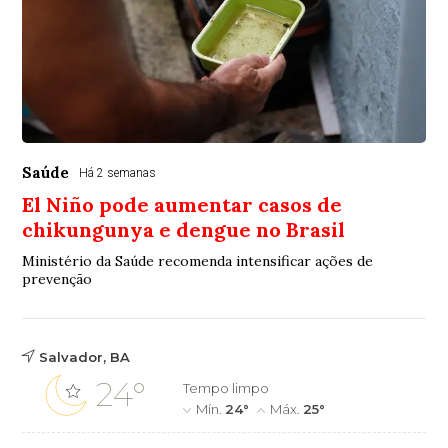
Saúde
Há 2 semanas
El Niño pode aumentar casos de
chikungunya e dengue no Brasil
Ministério da Saúde recomenda intensificar ações de
prevenção
Salvador, BA
24°
Tempo limpo
Mín.
24°
Máx.
25°