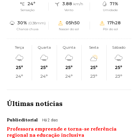
24°
3.88
71%
km/h
Sensação
Vento
Umidade
30%
05h50
17h28
(0.38mm)
Chance chuva
Nascer do sol
Pôr do sol
Terça
Quarta
Quinta
Sexta
Sábado
25°
25°
25°
25°
25°
24°
24°
24°
23°
23°
Últimas notícias
Publieditorial
Há 2 dias
Professora empreende e torna-se referência
regional na educação inclusiva