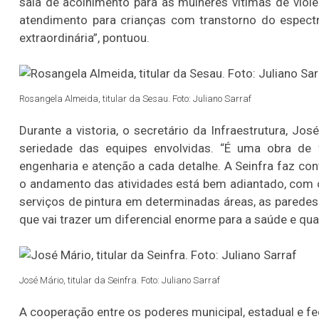
sala de acolhimento para as mulheres vítimas de violênc
Lotofácil
Lotomania
atendimento para crianças com transtorno do espectr
o 3755 (06/08/26)
Concurso 2959 (05/0
extraordinária”, pontuou.
07
08
09
11
05
08
10
12
2
20
22
23
24
35
36
43
49
5
Rosangela Almeida, titular da Sesau. Foto: Juliano Sarraf
25
63
64
65
70
Durante a vistoria, o secretário da Infraestrutura, Jo
er detalhes
Ver detalhes
seriedade das equipes envolvidas. “É uma obra de 
engenharia e atenção a cada detalhe. A Seinfra faz c
o andamento das atividades está bem adiantado, com c
serviços de pintura em determinadas áreas, as paredes
que vai trazer um diferencial enorme para a saúde e qua
José Mário, titular da Seinfra. Foto: Juliano Sarraf
A cooperação entre os poderes municipal, estadual e fe