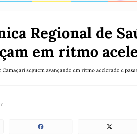
ínica Regional de S
çam em ritmo acel
 de Camaçari seguem avançando em ritmo acelerado e passar
37