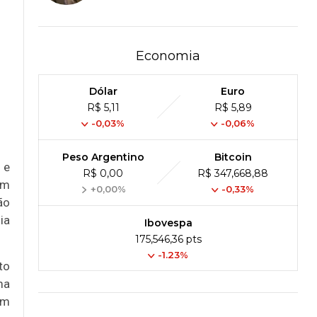
Economia
Dólar
Euro
R$ 5,11
R$ 5,89
-0,03%
-0,06%
Peso Argentino
Bitcoin
 e
R$ 0,00
R$ 347,668,88
ém
+0,00%
-0,33%
ão
ia
Ibovespa
175,546,36 pts
-1.23%
to
ma
om