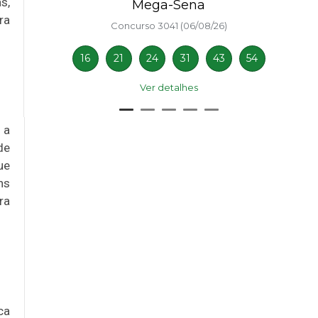
s,
Mega-Sena
ra
Concurso 3041 (06/08/26)
16
21
24
31
43
54
Ver detalhes
 a
de
ue
ns
ra
ca