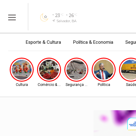
23
26
°C
°C
Salvador, BA
Esporte & Cultura
Política & Economia
Segur
Cultura
Comércio & Turismo
Segurança Pública
Política
Saúd