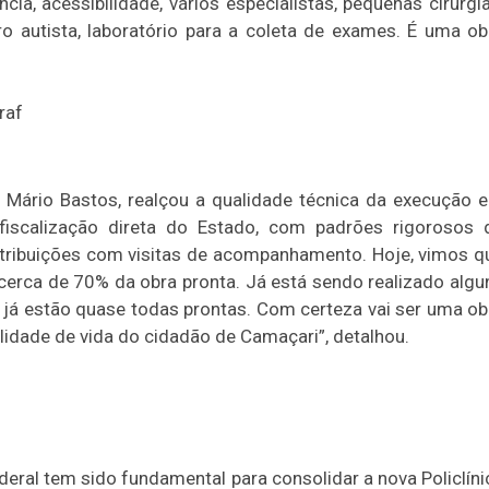
ia, acessibilidade, vários especialistas, pequenas cirurgia
Duplasena
o autista, laboratório para a coleta de exames. É uma ob
8/26)
Concurso 2992 (05/08/26)
2
27
33
10
14
16
21
30
31
0
56
61
Ver detalhes
74
93
sé Mário Bastos, realçou a qualidade técnica da execução e
fiscalização direta do Estado, com padrões rigorosos 
ontribuições com visitas de acompanhamento. Hoje, vimos q
erca de 70% da obra pronta. Já está sendo realizado algu
 já estão quase todas prontas. Com certeza vai ser uma ob
lidade de vida do cidadão de Camaçari”, detalhou.
deral tem sido fundamental para consolidar a nova Policlíni