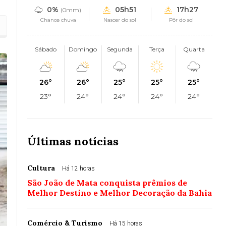
0%
05h51
17h27
(0mm)
Chance chuva
Nascer do sol
Pôr do sol
Sábado
Domingo
Segunda
Terça
Quarta
26°
26°
25°
25°
25°
23°
24°
24°
24°
24°
Últimas notícias
Cultura
Há 12 horas
São João de Mata conquista prêmios de
Melhor Destino e Melhor Decoração da Bahia
Comércio & Turismo
Há 15 horas