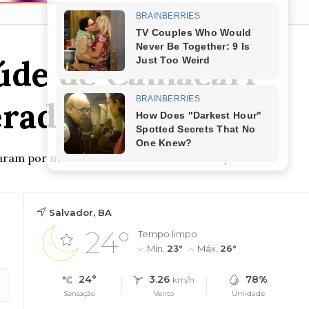
aúde de Camaçari
erado
am por mais uma vistoria técnica nesta quart...
Salvador, BA
24°
Tempo limpo
Mín.
23°
Máx.
26°
24°
3.26
78%
km/h
Sensação
Vento
Umidade