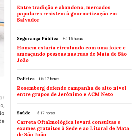
Entre tradição e abandono, mercados
populares resistem à gourmetização em
Salvador
Segurança Pública
Há 16 horas
Homem estaria circulando com uma foice e
ameaçando pessoas nas ruas de Mata de São
João
Política
Há 17 horas
Rosemberg defende campanha de alto nível
entre grupos de Jerônimo e ACM Neto
or
o,
ão
Saúde
Há 17 horas
de
Carreta Oftalmológica levará consultas e
exames gratuitos à Sede e ao Litoral de Mata
de São João