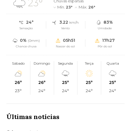
23°
Chuvas esparsas
Mín.
23°
Máx.
26°
24°
3.22
83%
km/h
Sensação
Vento
Umidade
0%
05h51
17h27
(0mm)
Chance chuva
Nascer do sol
Pôr do sol
Sábado
Domingo
Segunda
Terça
Quarta
26°
26°
25°
25°
25°
23°
24°
24°
24°
24°
Últimas notícias