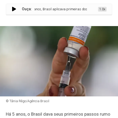
Ouça:
Há 5 anos, Brasil aplicava primeiras doses de vacina contra a cov
1.0x
© Tânia Rêgo/Agência Brasil
Há 5 anos, o Brasil dava seus primeiros passos rumo