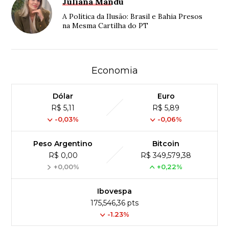
Juliana Mandú
A Política da Ilusão: Brasil e Bahia Presos
na Mesma Cartilha do PT
Economia
Dólar
Euro
R$ 5,11
R$ 5,89
-0,03%
-0,06%
Peso Argentino
Bitcoin
R$ 0,00
R$ 349,579,38
+0,00%
+0,22%
Ibovespa
175,546,36 pts
-1.23%