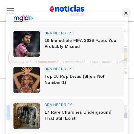
Esporte & Cultura
Política & Economia
Cultura
Comércio & Turismo
Segurança Pública
Política
Saúde
PUBLICIDADE