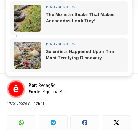
Há 5 anos, Brasil aplicava
primeiras doses de vacina
contra a covid-19
Em poucos meses de imunização, número de
mortes pela doença despencou
Por:
Redação
Fonte:
Agência Brasil
17/01/2026 às 12h41