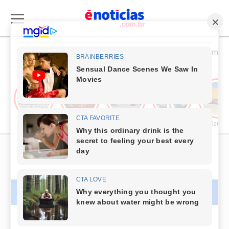
Esporte & Cultura
Política & Economia
Cultura
Comércio & Turismo
Segurança Pública
Política
Saúde
PUBLICIDADE