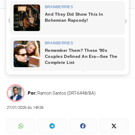
O Erótico está confirmado no
arrastão da Plate Folia em
Mata de São João
Participação da banda foi confirmada pelo cantor
Jhosy, da Prate Chica, e promete agitar o Bonfim
durante os festejos
Por:
Ramon Santos (DRT-6448/BA)
27/01/2026 às 14h26