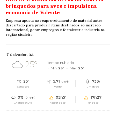
brinquedos para aves e impulsiona
economia de Valente
Empresa aposta no reaproveitamento de material antes
descartado para produzir itens destinados ao mercado
internacional, gerar empregos e fortalecer a indústria na
região sisaleira
Salvador, BA
25°
Tempo nublado
Mín.
23°
Máx.
26°
25°
5.71
73%
km/h
Sensação
Vento
Umidade
0%
05h51
17h27
(0mm)
Chance chuva
Nascer do sol
Pôr do sol