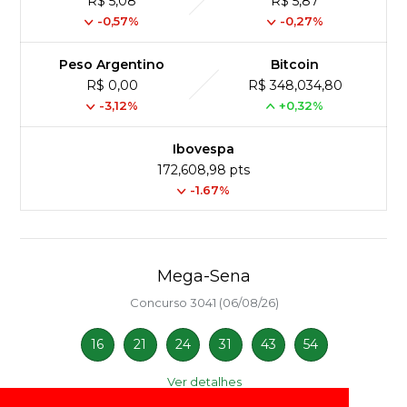
R$ 5,08
R$ 5,87
-0,57%
-0,27%
Peso Argentino
Bitcoin
R$ 0,00
R$ 348,034,80
-3,12%
+0,32%
Ibovespa
172,608,98 pts
-1.67%
Mega-Sena
Concurso 3041 (06/08/26)
16
21
24
31
43
54
Ver detalhes