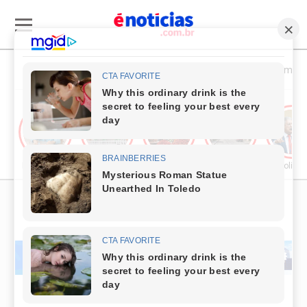
Esporte & Cultura
Política & Economia
Publieditorial
Cultura
Comércio & Turismo
Segurança Pública
Política
PUBLICIDADE