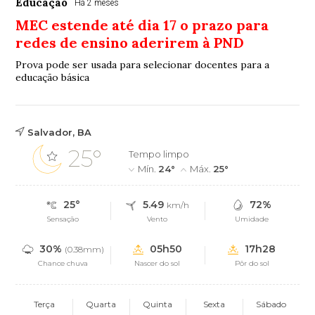
Educação
Há 2 meses
MEC estende até dia 17 o prazo para
redes de ensino aderirem à PND
Prova pode ser usada para selecionar docentes para a
educação básica
Salvador, BA
25°
Tempo limpo
Mín.
24°
Máx.
25°
25°
5.49
72%
km/h
Sensação
Vento
Umidade
30%
05h50
17h28
(0.38mm)
Chance chuva
Nascer do sol
Pôr do sol
Terça
Quarta
Quinta
Sexta
Sábado