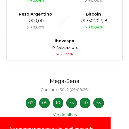
+0,04%
+0,00%
Peso Argentino
Bitcoin
R$ 0,00
R$ 350,207,18
+0,00%
+0,04%
Ibovespa
172,513,42 pts
-1.73%
Mega-Sena
Concurso 3042 (09/08/26)
02
05
10
35
40
53
Ver detalhes