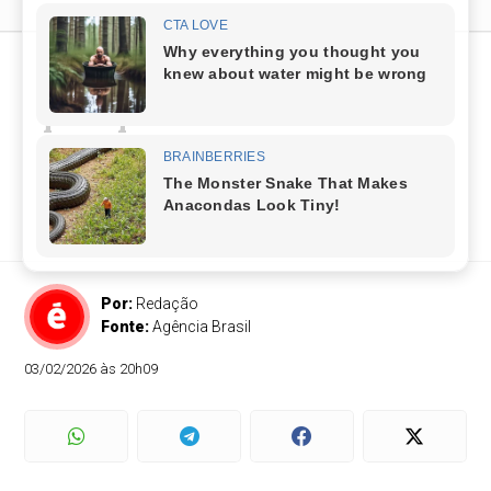
Fies 2026 abre inscrições
para processo seletivo do 1º
semestre
Participação é gratuita e deve ser efetivada pelo
portal de acesso
Por:
Redação
Fonte:
Agência Brasil
03/02/2026 às 20h09