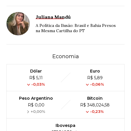
Juliana Mandú
A Política da Ilusão: Brasil e Bahia Presos
na Mesma Cartilha do PT
Economia
Dólar
Euro
R$ 5,11
R$ 5,89
-0,03%
-0,06%
Peso Argentino
Bitcoin
R$ 0,00
R$ 348,024,58
+0,00%
-0,23%
Ibovespa