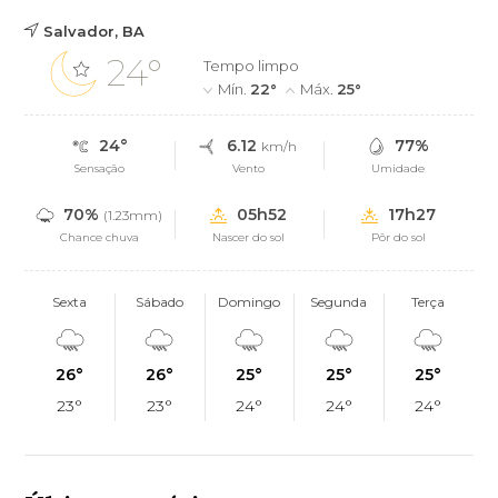
Salvador, BA
24°
Tempo limpo
Mín.
22°
Máx.
25°
24°
6.12
77%
km/h
Sensação
Vento
Umidade
70%
05h52
17h27
(1.23mm)
Chance chuva
Nascer do sol
Pôr do sol
Sexta
Sábado
Domingo
Segunda
Terça
26°
26°
25°
25°
25°
23°
23°
24°
24°
24°