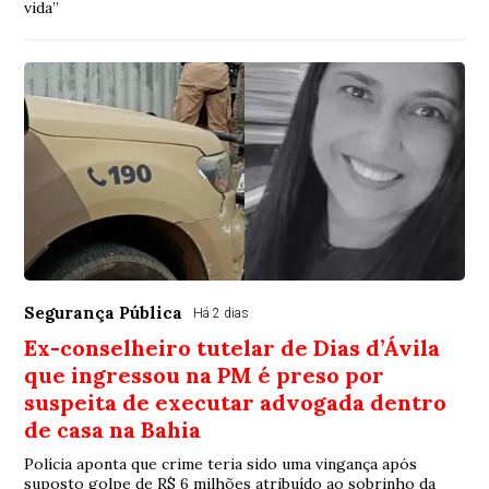
vida”
Segurança Pública
Há 2 dias
Ex-conselheiro tutelar de Dias d’Ávila
que ingressou na PM é preso por
suspeita de executar advogada dentro
de casa na Bahia
Polícia aponta que crime teria sido uma vingança após
suposto golpe de R$ 6 milhões atribuído ao sobrinho da