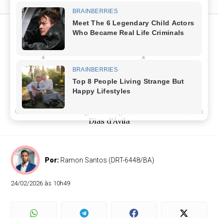
Tiroteio com mais de 100
disparos mobiliza polícia e
Graer em Dias d’Ávila
Quatro homens armados com fuzis seriam os
responsáveis pelos disparos; cinco viaturas e o
Graer atuam na região da Água Mineral Indaiá, em
Dias d'Ávila
Por:
Ramon Santos (DRT-6448/BA)
24/02/2026 às 10h49