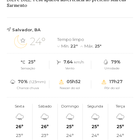
Sarmento
Salvador, BA
24°
Tempo limpo
Mín.
22°
Máx.
25°
25°
7.64
79%
km/h
Sensação
Vento
Umidade
70%
05h52
17h27
(1.23mm)
Chance chuva
Nascer do sol
Pôr do sol
Sexta
Sábado
Domingo
Segunda
Terça
26°
26°
25°
25°
25°
23°
23°
24°
24°
24°