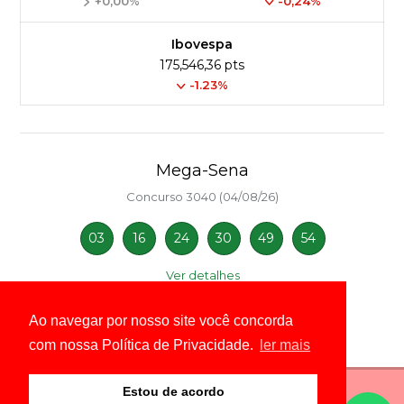
+0,00%
-0,24%
Ibovespa
175,546,36 pts
-1.23%
Mega-Sena
Concurso 3040 (04/08/26)
03
16
24
30
49
54
Ver detalhes
Ao navegar por nosso site você concorda
com nossa Política de Privacidade.
ler mais
Estou de acordo