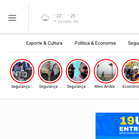
22
25
°C
°C
Salvador, BA
Esporte & Cultura
Política & Economia
Segur
Segurança Pública
Segurança Pública
Segurança Pública
Meio Ambiente
Economia