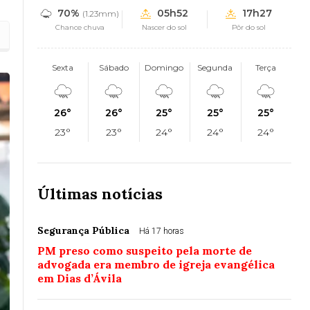
70%
05h52
17h27
(1.23mm)
Chance chuva
Nascer do sol
Pôr do sol
Sexta
Sábado
Domingo
Segunda
Terça
26°
26°
25°
25°
25°
23°
23°
24°
24°
24°
Últimas notícias
Segurança Pública
Há 17 horas
PM preso como suspeito pela morte de
advogada era membro de igreja evangélica
em Dias d’Ávila