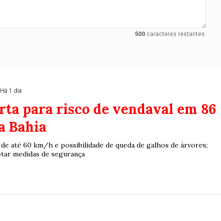
8/26)
Concurso 2992 (05/08/26)
2
27
33
10
14
16
21
30
31
500
caracteres restantes.
0
56
61
Ver detalhes
74
93
Há 1 dia
rta para risco de vendaval em 86
a Bahia
 de até 60 km/h e possibilidade de queda de galhos de árvores;
tar medidas de segurança