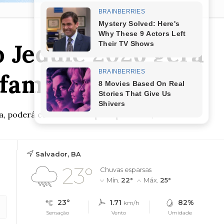
o Jequié 2026 gera
 familiares
ga, poderá conhecer e adquirir produtos, com...
Salvador, BA
23°
Chuvas esparsas
Mín.
22°
Máx.
25°
23°
1.71
82%
km/h
Sensação
Vento
Umidade