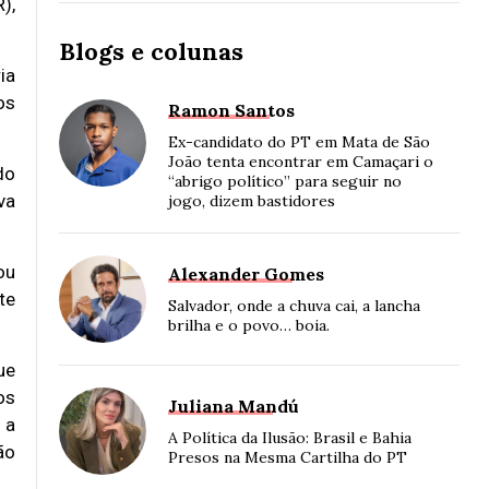
),
Blogs e colunas
ia
os
Ramon Santos
Ex-candidato do PT em Mata de São
João tenta encontrar em Camaçari o
do
“abrigo político” para seguir no
va
jogo, dizem bastidores
ou
Alexander Gomes
te
Salvador, onde a chuva cai, a lancha
brilha e o povo… boia.
ue
os
Juliana Mandú
 a
A Política da Ilusão: Brasil e Bahia
ão
Presos na Mesma Cartilha do PT