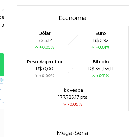
 é
os
Economia
 o
Dólar
Euro
R$ 5,12
R$ 5,92
+0,05%
+0,01%
Peso Argentino
Bitcoin
R$ 0,00
R$ 351,155,11
+0,00%
+0,11%
Ibovespa
177,726,17 pts
-0.09%
Mega-Sena