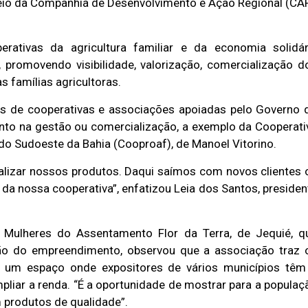
meio da Companhia de Desenvolvimento e Ação Regional (CAR
ativas da agricultura familiar e da economia solidár
 promovendo visibilidade, valorização, comercialização d
 famílias agricultoras.
os de cooperativas e associações apoiadas pelo Governo 
anto na gestão ou comercialização, a exemplo da Cooperati
do Sudoeste da Bahia (Cooproaf), de Manoel Vitorino.
alizar nossos produtos. Daqui saímos com novos clientes 
 da nossa cooperativa”, enfatizou Leia dos Santos, presiden
 Mulheres do Assentamento Flor da Terra, de Jequié, q
ão do empreendimento, observou que a associação traz 
é um espaço onde expositores de vários municípios têm
pliar a renda. “É a oportunidade de mostrar para a populaç
m produtos de qualidade”.