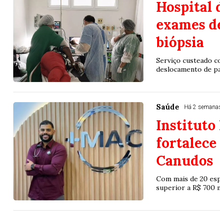
Hospital 
exames d
biópsia
Serviço custeado c
deslocamento de pa
Saúde
Há 2 semana
Instituto
fortalece
Canudos
Com mais de 20 esp
superior a R$ 700 m