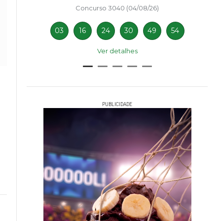
Concurso 3040 (04/08/26)
03
16
24
30
49
54
Ver detalhes
PUBLICIDADE