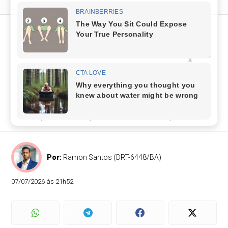
Trecho da BR-324 é
totalmente interditado após
problema estrutural
PRF bloqueou o sentido Feira de Santana, em
Simões Filho, após agravamento de danos
provocados por um bueiro sob a pista
Por:
Ramon Santos (DRT-6448/BA)
07/07/2026 às 21h52