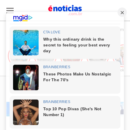
Esporte & Cultura
Política & Economia
Publieditorial
Cultura
Comércio & Turismo
Segurança Pública
Política
PUBLICIDADE