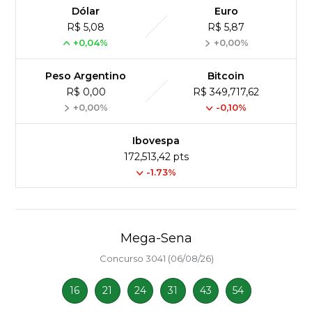
Dólar
Euro
R$ 5,08
R$ 5,87
+0,04%
+0,00%
Peso Argentino
Bitcoin
R$ 0,00
R$ 349,717,62
+0,00%
-0,10%
Ibovespa
172,513,42 pts
-1.73%
Mega-Sena
Concurso 3041 (06/08/26)
16
21
24
31
43
54