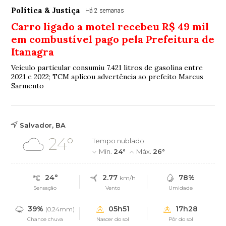
Política & Justiça
Há 2 semanas
Carro ligado a motel recebeu R$ 49 mil
em combustível pago pela Prefeitura de
Itanagra
Veículo particular consumiu 7.421 litros de gasolina entre
2021 e 2022; TCM aplicou advertência ao prefeito Marcus
Sarmento
Salvador, BA
24°
Tempo nublado
Mín.
24°
Máx.
26°
24°
2.77
78%
km/h
Sensação
Vento
Umidade
39%
05h51
17h28
(0.24mm)
Chance chuva
Nascer do sol
Pôr do sol