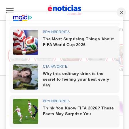
Esporte & Cultura
Política & Economia
Publieditorial
Cultura
Comércio & Turismo
Segurança Pública
Política
PUBLICIDADE