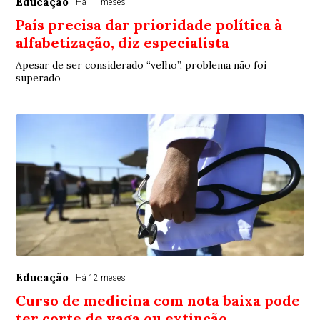
Educação
Há 11 meses
País precisa dar prioridade política à
alfabetização, diz especialista
Apesar de ser considerado “velho”, problema não foi
superado
Educação
Há 12 meses
Curso de medicina com nota baixa pode
ter corte de vaga ou extinção