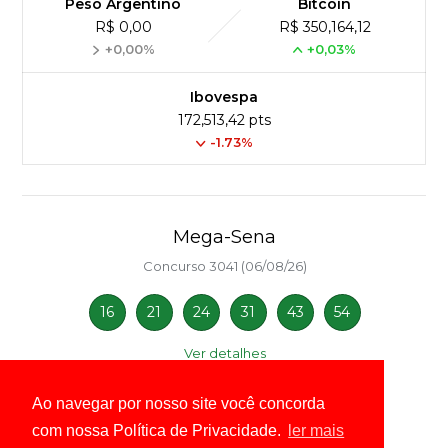
Peso Argentino
Bitcoin
R$ 0,00
R$ 350,164,12
+0,00%
+0,03%
Ibovespa
172,513,42 pts
-1.73%
Mega-Sena
Concurso 3041 (06/08/26)
16
21
24
31
43
54
Ver detalhes
Ao navegar por nosso site você concorda
com nossa Política de Privacidade.
ler mais