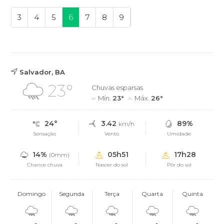
3
4
5
6
7
8
9
Salvador, BA
23°
Chuvas esparsas
Mín.
23°
Máx.
26°
24°
3.42
89%
km/h
Sensação
Vento
Umidade
14%
05h51
17h28
(0mm)
Chance chuva
Nascer do sol
Pôr do sol
Domingo
Segunda
Terça
Quarta
Quinta