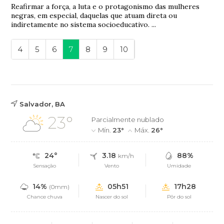
Reafirmar a força, a luta e o protagonismo das mulheres
negras, em especial, daquelas que atuam direta ou
indiretamente no sistema socioeducativo. ...
4
5
6
7
8
9
10
Salvador, BA
23°
Parcialmente nublado
Mín.
23°
Máx.
26°
24°
3.18
88%
km/h
Sensação
Vento
Umidade
14%
05h51
17h28
(0mm)
Chance chuva
Nascer do sol
Pôr do sol