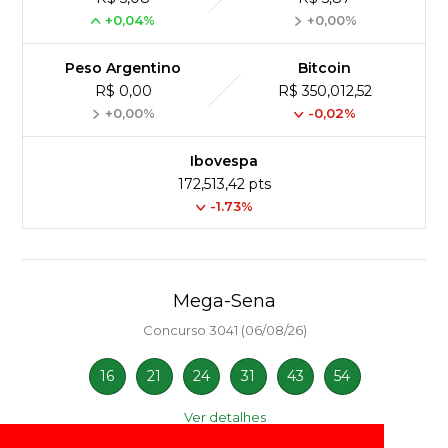
+0,04%
+0,00%
Peso Argentino
Bitcoin
R$ 0,00
R$ 350,012,52
+0,00%
-0,02%
Ibovespa
172,513,42 pts
-1.73%
Mega-Sena
Concurso 3041 (06/08/26)
16
21
24
31
43
54
Ver detalhes