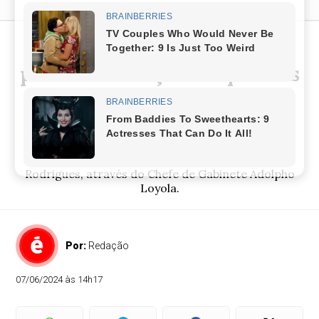
Prefeito Bira oficializa
pedido de doações de prédios
do estado para construir
creche e centro tecnológico
O ofício foi direcionado ao governador Jerônimo
Rodrigues, através do Chefe de Gabinete Adolpho
Loyola.
Por:
Redação
07/06/2024 às 14h17