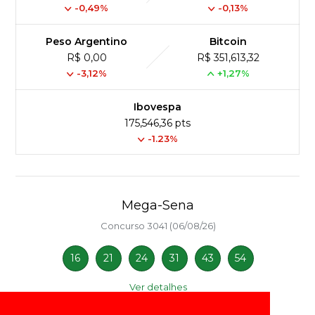
-0,49%
-0,13%
Peso Argentino
Bitcoin
R$ 0,00
R$ 351,613,32
-3,12%
+1,27%
Ibovespa
175,546,36 pts
-1.23%
Mega-Sena
Concurso 3041 (06/08/26)
16
21
24
31
43
54
Ver detalhes