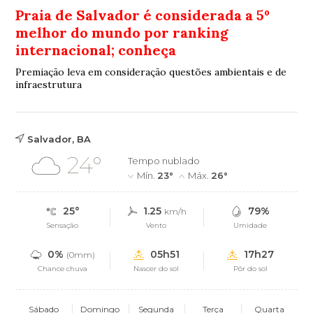
Praia de Salvador é considerada a 5º
melhor do mundo por ranking
internacional; conheça
Premiação leva em consideração questões ambientais e de
infraestrutura
Salvador, BA
24°
Tempo nublado
Mín.
23°
Máx.
26°
25°
1.25
79%
km/h
Sensação
Vento
Umidade
0%
05h51
17h27
(0mm)
Chance chuva
Nascer do sol
Pôr do sol
Sábado
Domingo
Segunda
Terça
Quarta