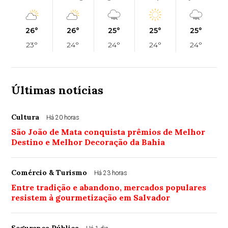
26°
26°
25°
25°
25°
23°
24°
24°
24°
24°
Últimas notícias
Cultura
Há 20 horas
São João de Mata conquista prêmios de Melhor
Destino e Melhor Decoração da Bahia
Comércio & Turismo
Há 23 horas
Entre tradição e abandono, mercados populares
resistem à gourmetização em Salvador
Segurança Pública