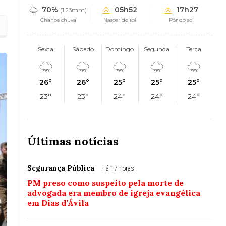
70%
05h52
17h27
(1.23mm)
Chance chuva
Nascer do sol
Pôr do sol
Sexta
Sábado
Domingo
Segunda
Terça
26°
26°
25°
25°
25°
23°
23°
24°
24°
24°
Últimas notícias
Segurança Pública
Há 17 horas
PM preso como suspeito pela morte de
advogada era membro de igreja evangélica
em Dias d’Ávila