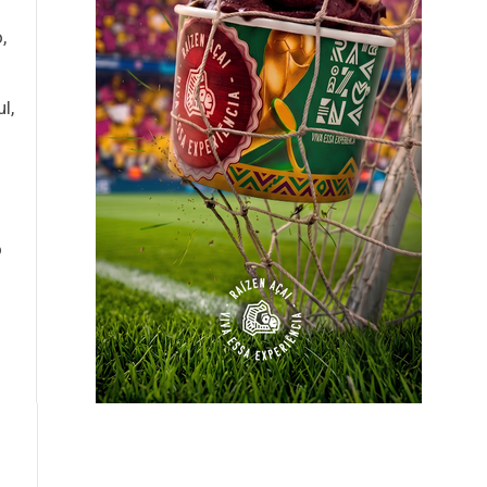
,
l,
o