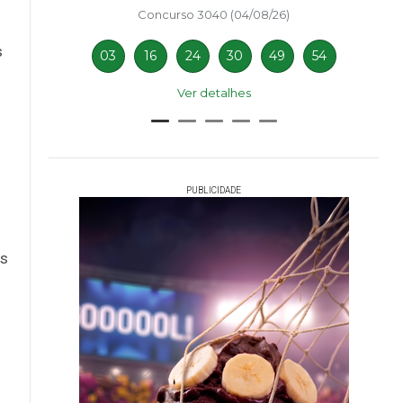
Concurso 3040 (04/08/26)
s
03
16
24
30
49
54
Ver detalhes
PUBLICIDADE
es