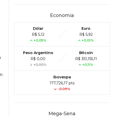
Economia
Dólar
Euro
R$ 5,12
R$ 5,92
+0,05%
+0,01%
Peso Argentino
Bitcoin
m
R$ 0,00
R$ 351,155,11
+0,00%
+0,11%
am
Ibovespa
177,726,17 pts
-0.09%
s
Mega-Sena