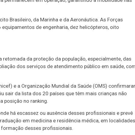
ia permanecem em operação, garantindo a mobilidade nas
ito Brasileiro, da Marinha e da Aeronáutica. As Forças
 equipamentos de engenharia, dez helicópteros, oito
a a retomada da proteção da população, especialmente, das
pliação dos serviços de atendimento público em saúde, co
Unicef) e a Organização Mundial da Saúde (OMS) confirmar
u sair da lista dos 20 países que têm mais crianças não
a posição no ranking.
onde há escassez ou ausência desses profissionais e prevê
raduação em medicina e residência médica, em localidade
a formação desses profissionais.
Duplasena