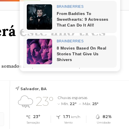
erá este ano três
 somados aos países da União Europeia e Uniã...
Salvador, BA
23°
Chuvas esparsas
Mín.
22°
Máx.
25°
23°
1.71
82%
km/h
Sensação
Vento
Umidade