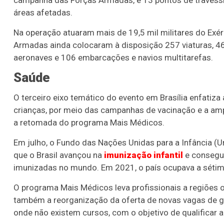
campanha das Forças Armadas, e 13 pontos de travess
áreas afetadas.
Na operação atuaram mais de 19,5 mil militares do Exérc
Armadas ainda colocaram à disposição 257 viaturas, 46
aeronaves e 106 embarcações e navios multitarefas.
Saúde
O terceiro eixo temático do evento em Brasília enfatiz
crianças, por meio das campanhas de vacinação e a am
a retomada do programa Mais Médicos.
Em julho, o Fundo das Nações Unidas para a Infância (
que o Brasil avançou na
imunização infantil
e consegui
imunizadas no mundo. Em 2021, o país ocupava a sétim
O programa Mais Médicos leva profissionais a regiões 
também a reorganização da oferta de novas vagas de g
onde não existem cursos, com o objetivo de qualificar 
Lotofácil
Lotomania