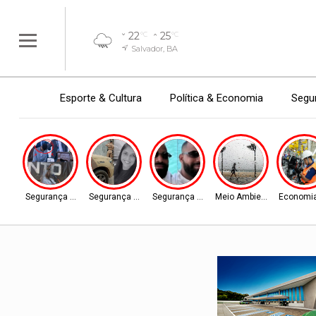
22
25
°C
°C
Salvador, BA
Esporte & Cultura
Política & Economia
Segur
Segurança Pública
Segurança Pública
Segurança Pública
Meio Ambiente
Economia