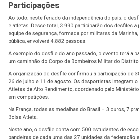
Participações
o 3754 (05/08/26)
Concurso 2959 (05/0
Ao todo, neste feriado da independência do país, o desfi
05
07
08
11
05
08
10
12
2
e atletas. Desse total, 3.990 participarão dos desfiles
16
20
21
23
35
36
43
49
5
equipe de segurança, formada por militares da Marinha,
pública, envolverá 4.882 pessoas.
25
63
64
65
70
A exemplo do desfile do ano passado, o evento terá a p
er detalhes
Ver detalhes
um caminhão do Corpo de Bombeiros Militar do Distrito 
A organização do desfile confirmou a participação de 3
26 de julho e 11 de agosto. Os desportistas integram o
Atletas de Alto Rendimento, coordenado pelo Ministério 
em competições.
Na França, todas as medalhas do Brasil – 3 ouros, 7 pr
Bolsa Atleta.
Neste ano, o desfile conta com 500 estudantes de escola
bandeiras de cada uma das 27 unidades da federação e