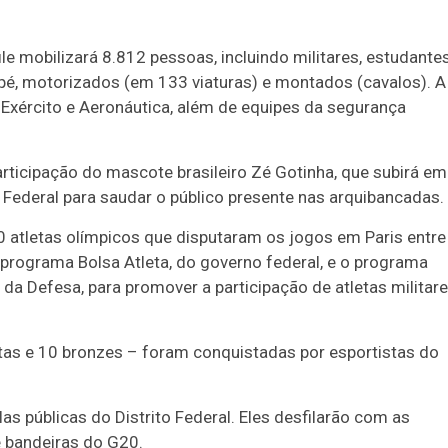
8/26)
Concurso 2992 (05/08/26)
le mobilizará 8.812 pessoas, incluindo militares, estudante
2
27
33
10
14
16
21
30
31
 a pé, motorizados (em 133 viaturas) e montados (cavalos). A
0
56
61
Ver detalhes
 Exército e Aeronáutica, além de equipes da segurança
74
93
articipação do mascote brasileiro Zé Gotinha, que subirá em
Federal para saudar o público presente nas arquibancadas.
0 atletas olímpicos que disputaram os jogos em Paris entre
 programa Bolsa Atleta, do governo federal, e o programa
da Defesa, para promover a participação de atletas militar
atas e 10 bronzes – foram conquistadas por esportistas do
s públicas do Distrito Federal. Eles desfilarão com as
 bandeiras do G20.