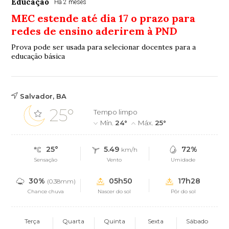
Educação
Há 2 meses
MEC estende até dia 17 o prazo para
redes de ensino aderirem à PND
Prova pode ser usada para selecionar docentes para a
educação básica
Salvador, BA
25°
Tempo limpo
Mín.
24°
Máx.
25°
25°
5.49
72%
km/h
Sensação
Vento
Umidade
30%
05h50
17h28
(0.38mm)
Chance chuva
Nascer do sol
Pôr do sol
Terça
Quarta
Quinta
Sexta
Sábado