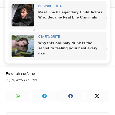
MP-BA Processa Colégio São
Paulo por Venda Casada de
Materiais Didáticos
Instituição é acusada de obrigar pais a comprar kit
fechado de livros físicos e plataforma digital,
descumprindo lei municipal.
Por:
Tatiane Almeida
20/03/2025 às 13h39