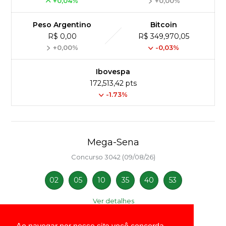
+0,04%
+0,00%
Peso Argentino
Bitcoin
R$ 0,00
R$ 349,970,05
+0,00%
-0,03%
Ibovespa
172,513,42 pts
-1.73%
Mega-Sena
Concurso 3042 (09/08/26)
02
05
10
35
40
53
Ver detalhes