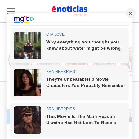
Esporte & Cultura
Política & Economia
Segurança 
Publieditorial
Cultura
Comércio & Turismo
Segurança Pública
Política
PUBLICIDADE