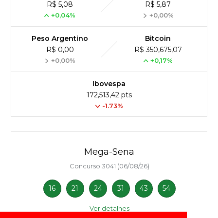
R$ 5,08
R$ 5,87
+0,04%
+0,00%
Peso Argentino
Bitcoin
R$ 0,00
R$ 350,675,07
+0,00%
+0,17%
Ibovespa
172,513,42 pts
-1.73%
Mega-Sena
Concurso 3041 (06/08/26)
16
21
24
31
43
54
Ver detalhes