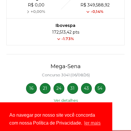
R$ 0,00
R$ 349,588,92
+0,00%
-0,14%
Ibovespa
172,513,42 pts
-1.73%
Mega-Sena
Concurso 3041 (06/08/26)
16
21
24
31
43
54
Ver detalhes
Ao navegar por nosso site você concorda
com nossa Política de Privacidade.
ler mais