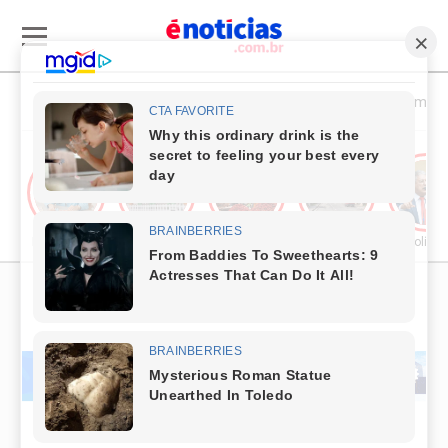
Esporte & Cultura
Política & Economia
Publieditorial
Cultura
Comércio & Turismo
Segurança Pública
Política
PUBLICIDADE