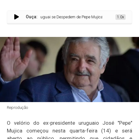
Ouça:
Uruguai se Despedem de Pepe Mujica em Velório Aberto ao Púb
1.0x
Reprodução
O velório do ex-presidente uruguaio José "Pepe"
Mujica começou nesta quarta-feira (14) e será
aberto ao público, permitindo que cidadãos e