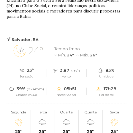
Encontro para o Futuro será realizado nesta sexta-feira
(24), no Clube Social, e reunirá lideranças políticas,
movimentos sociais e moradores para discutir propostas
para a Bahia
Salvador, BA
24°
Tempo limpo
Mín.
24°
Máx.
26°
25°
3.87
85%
km/h
Sensação
Vento
Umidade
39%
05h51
17h28
(0.24mm)
Chance chuva
Nascer do sol
Pôr do sol
Segunda
Terça
Quarta
Quinta
Sexta
25°
25°
25°
25°
25°