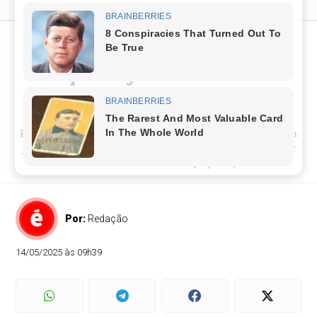
Uruguai se Despedem de
Pepe Mujica em Velório
Aberto ao Público
Ex-presidente uruguaio, ícone da simplicidade e da
justiça social, morre aos 89 anos; cerimônia reúne
líderes internacionais e população .
Por:
Redação
14/05/2025 às 09h39