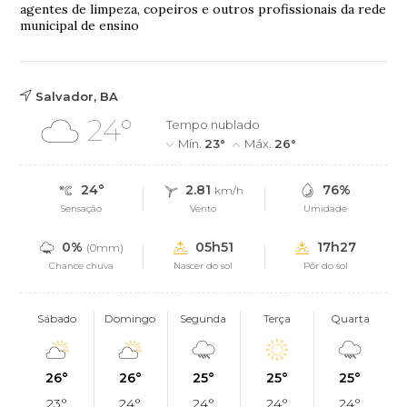
agentes de limpeza, copeiros e outros profissionais da rede
municipal de ensino
Salvador, BA
24°
Tempo nublado
Mín.
23°
Máx.
26°
24°
2.81
76%
km/h
Sensação
Vento
Umidade
0%
05h51
17h27
(0mm)
Chance chuva
Nascer do sol
Pôr do sol
Sábado
Domingo
Segunda
Terça
Quarta
26°
26°
25°
25°
25°
23°
24°
24°
24°
24°