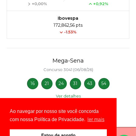
+0,00%
+0,92%
Ibovespa
172,862,56 pts
-1.53%
Mega-Sena
Concurso 3041 (06/08/26)
16
21
24
31
43
54
Ver detalhes
Ao navegar por nosso site você concorda
com nossa Política de Privacidade.
ler mais
Estou de acordo