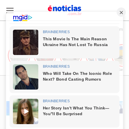
Esporte & Cultura
Política & Economia
Cultura
Comércio & Turismo
Segurança Pública
Política
Saúde
PUBLICIDADE