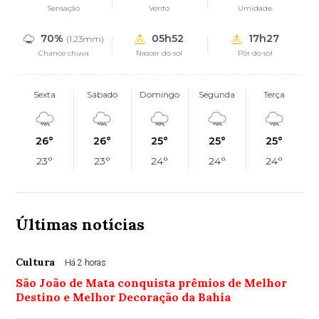
Sensação
Vento
Umidade
70%
05h52
17h27
(1.23mm)
Chance chuva
Nascer do sol
Pôr do sol
Sexta
Sábado
Domingo
Segunda
Terça
26°
26°
25°
25°
25°
23°
23°
24°
24°
24°
Últimas notícias
Cultura
Há 2 horas
São João de Mata conquista prêmios de Melhor
Destino e Melhor Decoração da Bahia