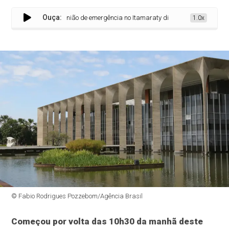
Ouça:
Reunião de emergência no Itamaraty discute invasão da Venezu
1.0x
© Fabio Rodrigues Pozzebom/Agência Brasil
Começou por volta das 10h30 da manhã deste