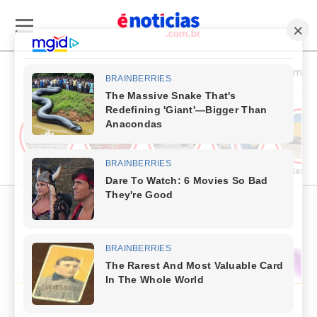
Esporte & Cultura
Política & Economia
Cultura
Comércio & Turismo
Segurança Pública
Política
Saúde
PUBLICIDADE