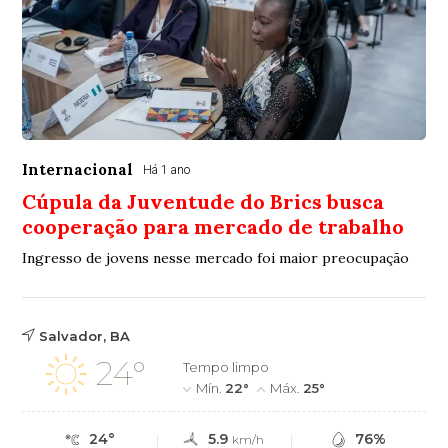
Internacional
Há 1 ano
Cúpula da Juventude do Brics busca
cooperação para mercado de trabalho
Ingresso de jovens nesse mercado foi maior preocupação
Salvador, BA
24°
Tempo limpo
Mín.
22°
Máx.
25°
24°
5.9
76%
km/h