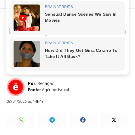
Reunião de emergência no
Itamaraty discute invasão da
Venezuela
Presidente Lula retorna hoje a Brasília para
acompanhar desdobramentos
Por:
Redação
Fonte:
Agência Brasil
03/01/2026 às 14h48