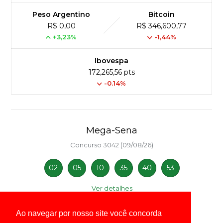
Peso Argentino
Bitcoin
R$ 0,00
R$ 346,600,77
+3,23%
-1,44%
Ibovespa
172,265,56 pts
-0.14%
Mega-Sena
Concurso 3042 (09/08/26)
02
05
10
35
40
53
Ver detalhes
Ao navegar por nosso site você concorda