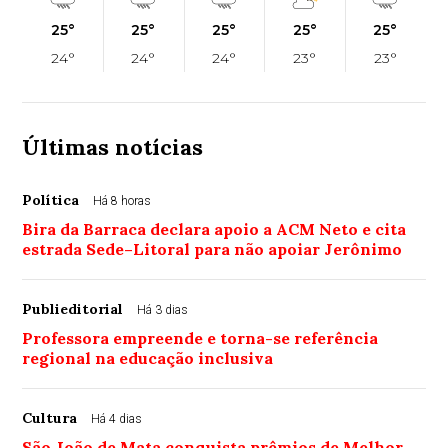
25°
25°
25°
25°
25°
24°
24°
24°
23°
23°
Últimas notícias
Política
Há 8 horas
Bira da Barraca declara apoio a ACM Neto e cita
estrada Sede–Litoral para não apoiar Jerônimo
Publieditorial
Há 3 dias
Professora empreende e torna-se referência
regional na educação inclusiva
Cultura
Há 4 dias
São João de Mata conquista prêmios de Melhor