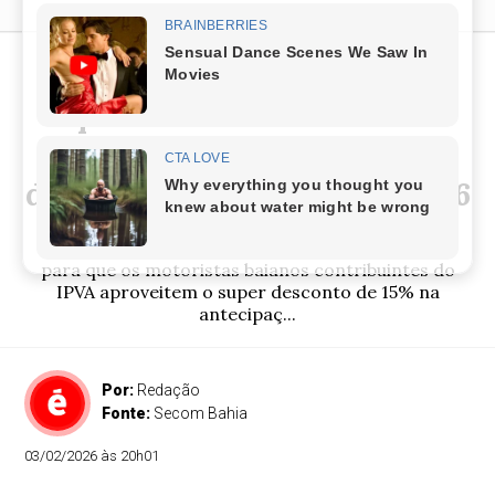
Motoristas baianos têm
apenas mais uma semana
para aproveitar super
desconto de 15% no IPVA 2026
Termina no próximo dia 10 de fevereiro o prazo
para que os motoristas baianos contribuintes do
IPVA aproveitem o super desconto de 15% na
antecipaç...
Por:
Redação
Fonte:
Secom Bahia
03/02/2026 às 20h01