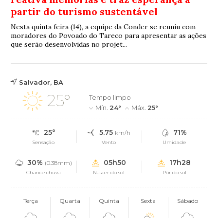
partir do turismo sustentável
Nesta quinta feira (14), a equipe da Conder se reuniu com
moradores do Povoado do Tareco para apresentar as ações
que serão desenvolvidas no projet...
Salvador, BA
25°
Tempo limpo
Mín.
24°
Máx.
25°
25°
5.75
71%
km/h
Sensação
Vento
Umidade
30%
05h50
17h28
(0.38mm)
Chance chuva
Nascer do sol
Pôr do sol
Terça
Quarta
Quinta
Sexta
Sábado