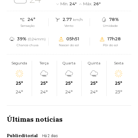
Mín.
24°
Máx.
26°
24°
2.77
78%
km/h
Sensação
Vento
Umidade
39%
05h51
17h28
(0.24mm)
Chance chuva
Nascer do sol
Pôr do sol
Segunda
Terça
Quarta
Quinta
Sexta
25°
25°
25°
25°
25°
24°
24°
24°
24°
23°
Últimas notícias
Publieditorial
Há 2 dias