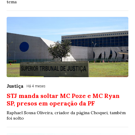
tema
Justiça
Há 4 meses
STJ manda soltar MC Poze e MC Ryan
SP, presos em operação da PF
Raphael Sousa Oliveira, criador da página Choquei, também
foi solto