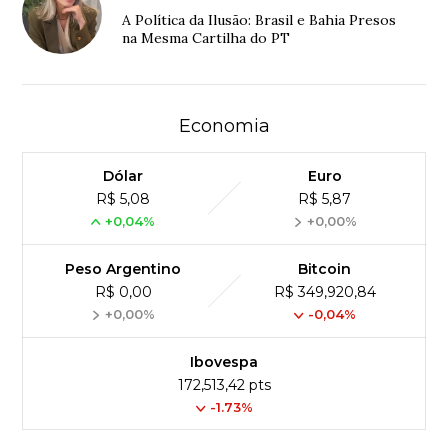
A Política da Ilusão: Brasil e Bahia Presos
na Mesma Cartilha do PT
Economia
Dólar
Euro
R$ 5,08
R$ 5,87
+0,04%
+0,00%
Peso Argentino
Bitcoin
R$ 0,00
R$ 349,920,84
+0,00%
-0,04%
Ibovespa
172,513,42 pts
-1.73%