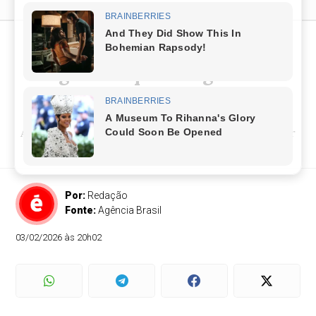
TSE recebe mais de 1,4 mil
sugestões para regras das
Eleições 2026
Audiências nestas terça e quarta-feiras vão avaliar
as propostas
Por:
Redação
Fonte:
Agência Brasil
03/02/2026 às 20h02