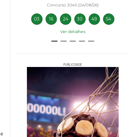
Concurso 3040 (04/08/26)
03
16
24
30
49
54
Ver detalhes
PUBLICIDADE
s
de