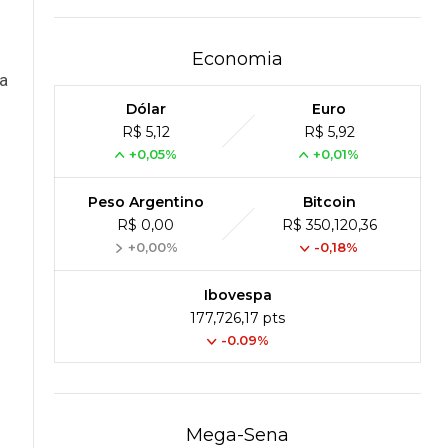
Economia
a
Dólar
Euro
R$ 5,12
R$ 5,92
+0,05%
+0,01%
Peso Argentino
Bitcoin
R$ 0,00
R$ 350,120,36
+0,00%
-0,18%
Ibovespa
177,726,17 pts
-0.09%
Mega-Sena