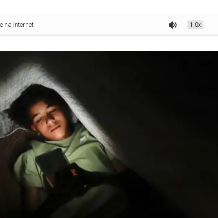
ernet
1.0x