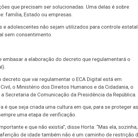
8/26)
Concurso 2992 (05/08/26)
ões que precisam ser solucionadas. Uma delas é sobre
e: família, Estado ou empresas.
2
27
33
10
14
16
21
30
31
 e adolescentes não sejam utilizados para controle estatal
0
56
61
Ver detalhes
cial sem consentimento.
74
93
ve embasar a elaboração do decreto que regulamentará o
l).
 o decreto que vai regulamentar o ECA Digital está em
Civil, o Ministério dos Direitos Humanos e da Cidadania, o
 a Secretaria de Comunicação da Presidência da República.
 é que seja criada uma cultura em que, para se proteger a
 sempre uma etapa de verificação.
ortante e que não existia”, disse Horta. “Mas ela, sozinha,
A aferição de idade também não é um caminho de restrição 