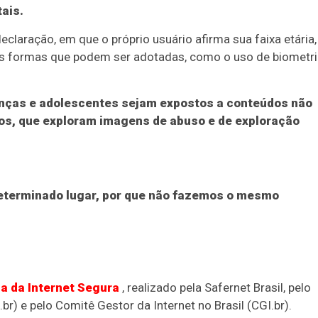
ais.
laração, em que o próprio usuário afirma sua faixa etária,
as formas que podem ser adotadas, como o uso de biometri
rianças e adolescentes sejam expostos a conteúdos não
sos, que exploram imagens de abuso e de exploração
determinado lugar, por que não fazemos o mesmo
ia da Internet Segura
, realizado pela Safernet Brasil, pelo
) e pelo Comitê Gestor da Internet no Brasil (CGI.br).
Duplasena