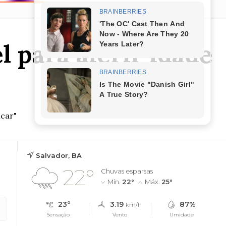
l para aferir idade
icar"
Salvador, BA
22°
Chuvas esparsas
Mín.
22°
Máx.
25°
23°
3.19
87%
km/h
Sensação
Vento
Umidade