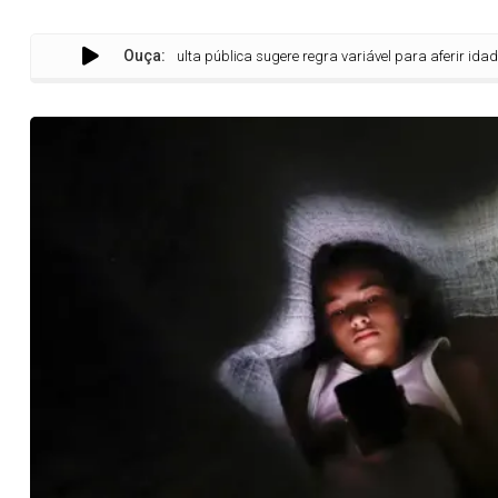
Ouça:
Consulta pública sugere regra variável para aferir idade na int