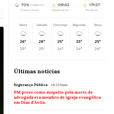
70%
05h52
17h27
(1.23mm)
Chance chuva
Nascer do sol
Pôr do sol
Sexta
Sábado
Domingo
Segunda
Terça
26°
26°
25°
25°
25°
23°
23°
24°
24°
24°
Últimas notícias
Segurança Pública
Há 20 horas
PM preso como suspeito pela morte de
advogada era membro de igreja evangélica
em Dias d’Ávila