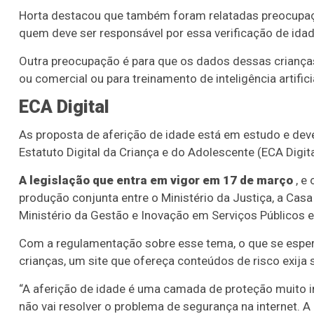
o 3754 (05/08/26)
Concurso 2959 (05/0
Horta destacou que também foram relatadas preocupaç
quem deve ser responsável por essa verificação de idad
05
07
08
11
05
08
10
12
2
Outra preocupação é para que os dados dessas crianças
16
20
21
23
35
36
43
49
5
ou comercial ou para treinamento de inteligência artifi
25
63
64
65
70
ECA Digital
er detalhes
Ver detalhes
As proposta de aferição de idade está em estudo e de
Estatuto Digital da Criança e do Adolescente (ECA Digita
A legislação que entra em vigor em 17 de março
, e
produção conjunta entre o Ministério da Justiça, a Casa 
Ministério da Gestão e Inovação em Serviços Públicos e
Com a regulamentação sobre esse tema, o que se espera
crianças, um site que ofereça conteúdos de risco exija
“A aferição de idade é uma camada de proteção muito imp
não vai resolver o problema de segurança na internet. 