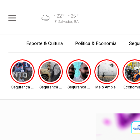
22
25
°C
°C
Salvador, BA
Esporte & Cultura
Política & Economia
Segur
Segurança Pública
Segurança Pública
Segurança Pública
Meio Ambiente
Economia