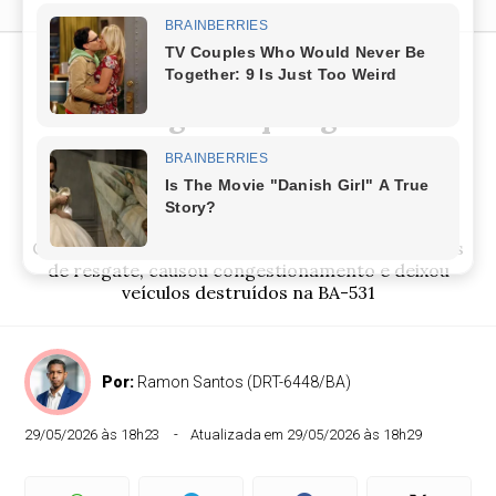
Vítimas ficam presas às
ferragens após grave
acidente na Estrada da
Cascalheira em Camaçari
Colisão entre ônibus e caminhão mobilizou equipes
de resgate, causou congestionamento e deixou
veículos destruídos na BA-531
Por:
Ramon Santos (DRT-6448/BA)
29/05/2026 às 18h23
Atualizada em 29/05/2026 às 18h29