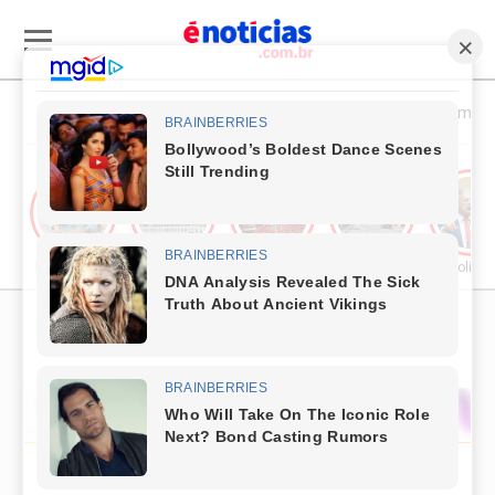
Esporte & Cultura
Política & Economia
Publieditorial
Cultura
Comércio & Turismo
Segurança Pública
Política
PUBLICIDADE