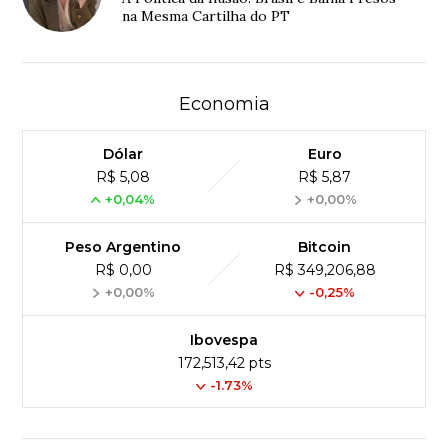
na Mesma Cartilha do PT
Economia
Dólar
Euro
R$ 5,08
R$ 5,87
+0,04%
+0,00%
Peso Argentino
Bitcoin
R$ 0,00
R$ 349,206,88
+0,00%
-0,25%
Ibovespa
172,513,42 pts
-1.73%