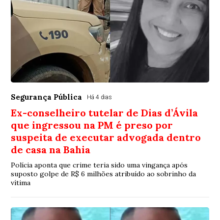
Segurança Pública
Há 4 dias
Ex-conselheiro tutelar de Dias d’Ávila
que ingressou na PM é preso por
suspeita de executar advogada dentro
de casa na Bahia
Polícia aponta que crime teria sido uma vingança após
suposto golpe de R$ 6 milhões atribuído ao sobrinho da
vítima