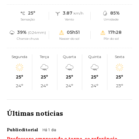
25°
3.87
85%
km/h
Sensação
Vento
Umidade
39%
05h51
17h28
(0.24mm)
Chance chuva
Nascer do sol
Pôr do sol
Segunda
Terça
Quarta
Quinta
Sexta
25°
25°
25°
25°
25°
24°
24°
24°
24°
23°
Últimas notícias
Publieditorial
Há 1 dia
Professora empreende e torna-se referência