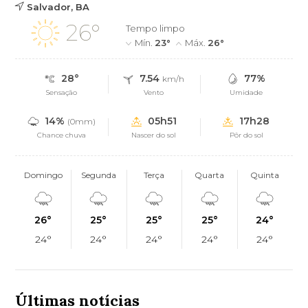
Salvador, BA
26°
Tempo limpo
Mín.
23°
Máx.
26°
28°
7.54
77%
km/h
Sensação
Vento
Umidade
14%
05h51
17h28
(0mm)
Chance chuva
Nascer do sol
Pôr do sol
Domingo
Segunda
Terça
Quarta
Quinta
26°
25°
25°
25°
24°
24°
24°
24°
24°
24°
Últimas notícias