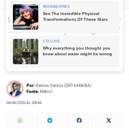
Drogasil é condenada a pagar
R$ 10 milhões por exigir CPF
para conceder descontos
Justiça do Maranhão determina fim da prática e
exige política transparente para coleta de dados
dos consumidores
Por:
Ramon Santos (DRT-6448/BA)
Fonte:
Metro1
04/06/2026 às 20h44