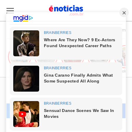
Esporte & Cultura
Política & Economia
Publieditorial
Cultura
Comércio & Turismo
Segurança Pública
Política
PUBLICIDADE