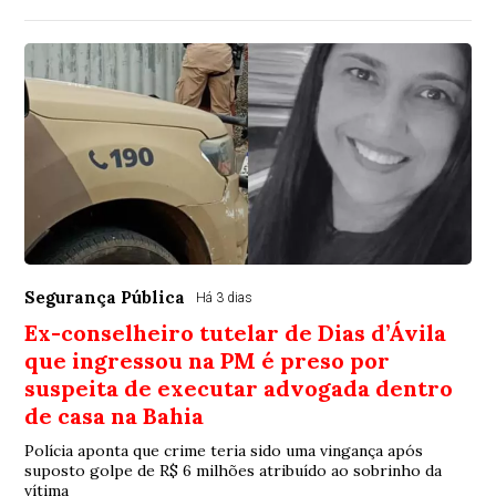
Segurança Pública
Há 3 dias
Ex-conselheiro tutelar de Dias d’Ávila
que ingressou na PM é preso por
suspeita de executar advogada dentro
de casa na Bahia
Polícia aponta que crime teria sido uma vingança após
suposto golpe de R$ 6 milhões atribuído ao sobrinho da
vítima