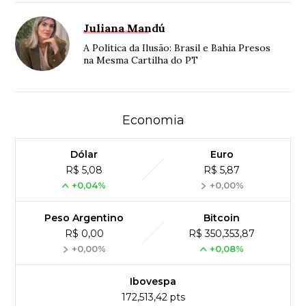
Juliana Mandú
A Política da Ilusão: Brasil e Bahia Presos
na Mesma Cartilha do PT
Economia
Dólar
Euro
R$ 5,08
R$ 5,87
+0,04%
+0,00%
Peso Argentino
Bitcoin
R$ 0,00
R$ 350,353,87
+0,00%
+0,08%
Ibovespa
172,513,42 pts