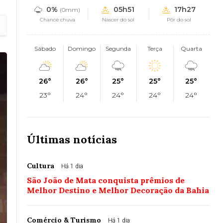
0%
05h51
17h27
(0mm)
Chance chuva
Nascer do sol
Pôr do sol
Sábado
Domingo
Segunda
Terça
Quarta
26°
26°
25°
25°
25°
23°
24°
24°
24°
24°
Últimas notícias
Cultura
Há 1 dia
São João de Mata conquista prêmios de
Melhor Destino e Melhor Decoração da Bahia
Comércio & Turismo
Há 1 dia