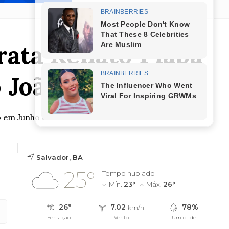
rata Renato Piaba
 João
o em Junho de 2024
Salvador, BA
25°
Tempo nublado
Mín.
23°
Máx.
26°
26°
7.02
78%
km/h
Sensação
Vento
Umidade