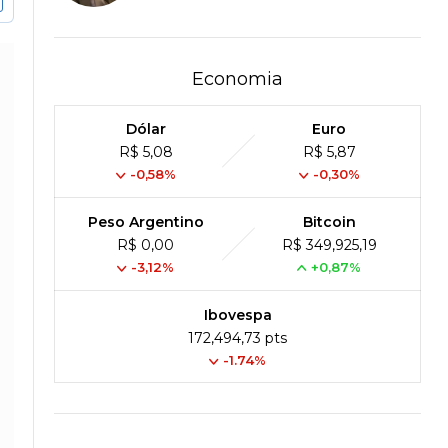
Economia
Dólar
Euro
R$ 5,08
R$ 5,87
-0,58%
-0,30%
Peso Argentino
Bitcoin
R$ 0,00
R$ 349,925,19
-3,12%
+0,87%
Ibovespa
172,494,73 pts
-1.74%