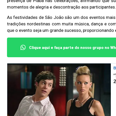
presença de Piaba nas celebrações, afirmando que sua
momentos de alegria e descontração aos participantes.
As festividades de São João são um dos eventos mais
tradições nordestinas com muita música, dança e comi
que o evento seja um grande sucesso, proporcionando e
Clique aqui e faça parte do nosso grupo no W