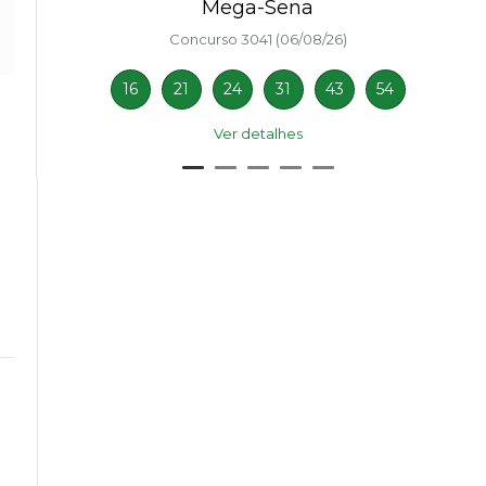
Mega-Sena
Concurso 3041 (06/08/26)
16
21
24
31
43
54
Ver detalhes
o