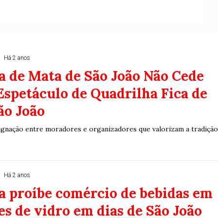
Duplasena
8/26)
Concurso 2992 (05/08/26)
2
27
33
10
14
16
21
30
31
Há 2 anos
0
56
61
Ver detalhes
a de Mata de São João Não Cede
74
93
Espetáculo de Quadrilha Fica de
ão João
dignação entre moradores e organizadores que valorizam a tradiçã
Há 2 anos
a proíbe comércio de bebidas em
es de vidro em dias de São João