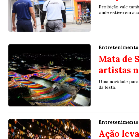
Proibição vale tam
onde estiverem aco
Entretenimento
Mata de S
artistas 
Uma novidade para e
da festa.
Entretenimento
Ação leva