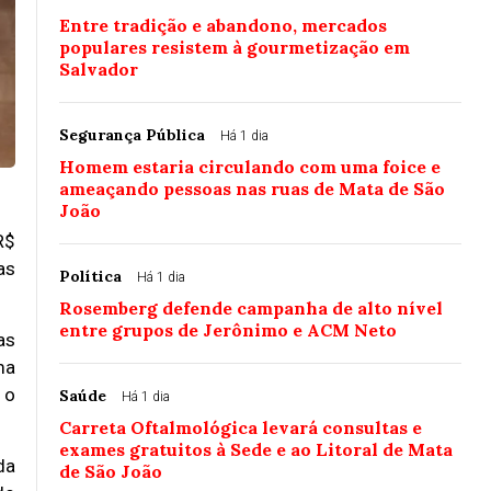
Entre tradição e abandono, mercados
populares resistem à gourmetização em
Salvador
Segurança Pública
Há 1 dia
Homem estaria circulando com uma foice e
ameaçando pessoas nas ruas de Mata de São
João
R$
as
Política
Há 1 dia
Rosemberg defende campanha de alto nível
entre grupos de Jerônimo e ACM Neto
as
ma
 o
Saúde
Há 1 dia
Carreta Oftalmológica levará consultas e
exames gratuitos à Sede e ao Litoral de Mata
da
de São João