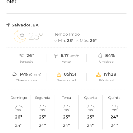
ONU
Salvador, BA
25°
Tempo limpo
Mín.
23°
Máx.
26°
26°
6.17
84%
km/h
Sensação
Vento
Umidade
14%
05h51
17h28
(0mm)
Chance chuva
Nascer do sol
Pôr do sol
Domingo
Segunda
Terça
Quarta
Quinta
26°
25°
25°
25°
24°
24°
24°
24°
24°
24°