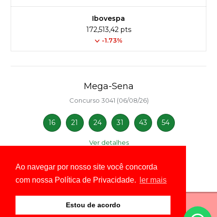
Ibovespa
172,513,42 pts
-1.73%
Mega-Sena
Concurso 3041 (06/08/26)
16
21
24
31
43
54
Ver detalhes
Ao navegar por nosso site você concorda
com nossa Política de Privacidade.
ler mais
Estou de acordo
© Copyright 2026 - É Notícias - Todos os direitos