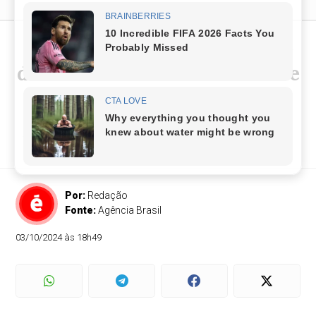
Primeiro voo de repatriação
deve trazer 220 brasileiros de
Beirute
Avião da FAB embarca nesta sexta-feira de Lisboa
para capital libanesa
Por:
Redação
Fonte:
Agência Brasil
03/10/2024 às 18h49