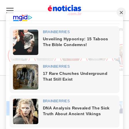
Esporte & Cultura
Política & Economia
Publieditorial
Cultura
Comércio & Turismo
Segurança Pública
Política
PUBLICIDADE