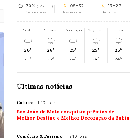
70%
05h52
17h27
(1.23mm)
Chance chuva
Nascer do sol
Pôr do sol
Sexta
Sábado
Domingo
Segunda
Terça
26°
26°
25°
25°
25°
23°
23°
24°
24°
24°
Últimas notícias
Cultura
Há 7 horas
São João de Mata conquista prêmios de
Melhor Destino e Melhor Decoração da Bahia
Comércio & Turismo
Há 10 horas