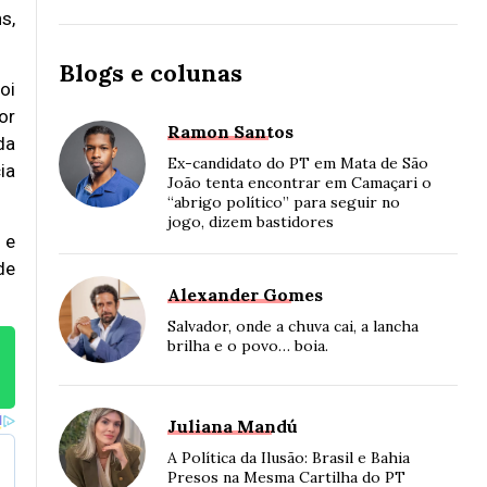
s,
Blogs e colunas
oi
or
Ramon Santos
da
Ex-candidato do PT em Mata de São
ia
João tenta encontrar em Camaçari o
“abrigo político” para seguir no
jogo, dizem bastidores
 e
de
Alexander Gomes
Salvador, onde a chuva cai, a lancha
brilha e o povo… boia.
Juliana Mandú
A Política da Ilusão: Brasil e Bahia
Presos na Mesma Cartilha do PT