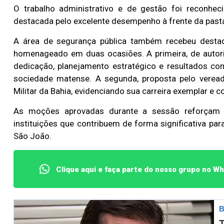
O trabalho administrativo e de gestão foi reconhe
destacada pelo excelente desempenho à frente da past
A área de segurança pública também recebeu destaq
homenageado em duas ocasiões. A primeira, de autori
dedicação, planejamento estratégico e resultados con
sociedade matense. A segunda, proposta pelo vereado
Militar da Bahia, evidenciando sua carreira exemplar 
As moções aprovadas durante a sessão reforçam a
instituições que contribuem de forma significativa pa
São João.
Clique aqui e faça parte do nosso grupo no W