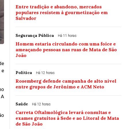
Entre tradição e abandono, mercados
populares resistem à gourmetização em
Salvador
Segurança Pública
Há 11 horas
Homem estaria circulando com uma foice e
ameaçando pessoas nas ruas de Mata de São
João
de
 e
Política
Há 12 horas
Rosemberg defende campanha de alto nível
entre grupos de Jerônimo e ACM Neto
ho
 A
Saúde
Há 12 horas
Carreta Oftalmológica levará consultas e
ão
exames gratuitos à Sede e ao Litoral de Mata
de São João