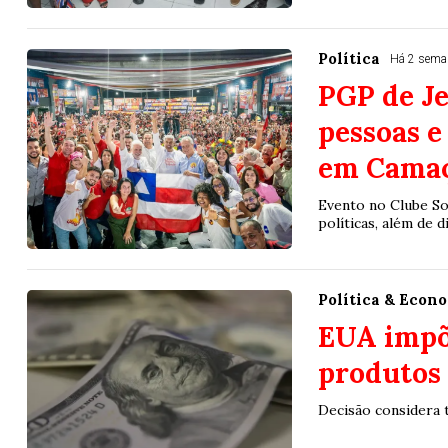
Política
Há 2 sem
PGP de Je
pessoas e
em Camaç
Evento no Clube So
políticas, além de
Política & Econ
EUA impõe
produtos 
Decisão considera t