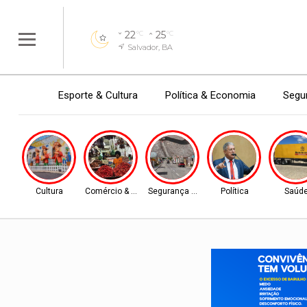
22
25
°C
°C
Salvador, BA
Esporte & Cultura
Política & Economia
Segur
Cultura
Comércio & Turismo
Segurança Pública
Política
Saúd