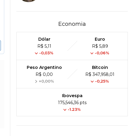
Economia
Dólar
Euro
R$ 5,11
R$ 5,89
-0,03%
-0,06%
Peso Argentino
Bitcoin
R$ 0,00
R$ 347,958,01
+0,00%
-0,25%
Ibovespa
175,546,36 pts
-1.23%