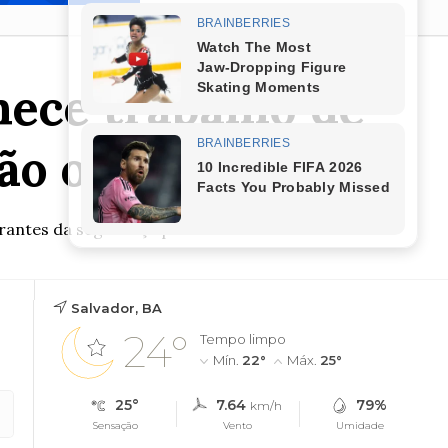
ece trabalho de
ão ordinária
rantes da segurança pública
Salvador, BA
24°
Tempo limpo
Mín.
22°
Máx.
25°
25°
7.64
79%
km/h
Sensação
Vento
Umidade