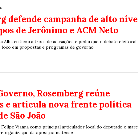
Duplasena
as
8/26)
Concurso 2992 (05/08/26)
g defende campanha de alto níve
2
27
33
10
14
16
21
30
31
upos de Jerônimo e ACM Neto
0
56
61
Ver detalhes
 Alba criticou a troca de acusações e pediu que o debate eleitoral
m foco em propostas e programas de governo
74
93
 Governo, Rosemberg reúne
s e articula nova frente política
de São João
 Felipe Vianna como principal articulador local do deputado e marc
reorganização da oposição matense