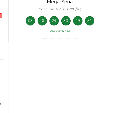
Mega-Sena
Concurso 3040 (04/08/26)
l
03
16
24
30
49
54
Ver detalhes
a