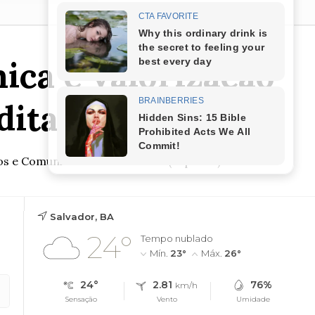
ca e valorização
dital da Sepromi
os e Comunidades Tradicionais (Sepromi)
Salvador, BA
24°
Tempo nublado
Mín.
23°
Máx.
26°
24°
2.81
76%
km/h
Sensação
Vento
Umidade