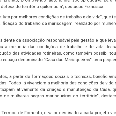
do projeto, promovendo autonomia socioprodutiva para 
a defesa do território quilombola”, destacou Francisca.
 luta por melhores condições de trabalho e de vida”, que t
alificação do trabalho de mariscagem, realizado por mulher
sidente da associação responsável pela gestão e que leva
u a melhoria das condições de trabalho e de vida dess
cução das atividades rotineiras, como também possibilitou
r o espaço denominado “Casa das Marisqueiras”, uma peque
es, a partir de formações sociais e técnicas, beneficiam
das. Todas já vivenciam a melhoria das condições de vida 
rticipam ativamente da criação e manutenção da Casa, q
 de mulheres negras marisqueiras do território”, destac
 Termos de Fomento, o valor destinado a cada projeto var