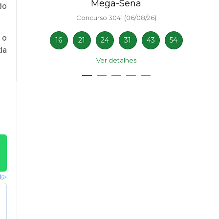
Mega-Sena
do
Concurso 3041 (06/08/26)
 o
16
21
24
31
43
54
da
Ver detalhes