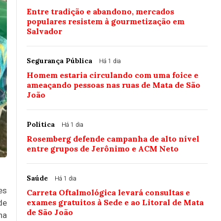
Entre tradição e abandono, mercados
populares resistem à gourmetização em
Salvador
Segurança Pública
Há 1 dia
Homem estaria circulando com uma foice e
ameaçando pessoas nas ruas de Mata de São
João
Política
Há 1 dia
Rosemberg defende campanha de alto nível
entre grupos de Jerônimo e ACM Neto
Saúde
Há 1 dia
es
Carreta Oftalmológica levará consultas e
exames gratuitos à Sede e ao Litoral de Mata
de
de São João
na