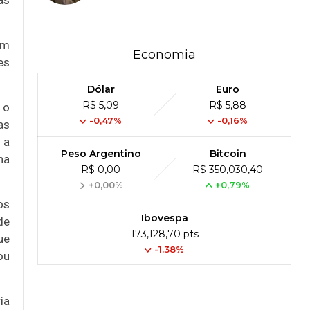
as
em
Economia
es
Dólar
Euro
R$ 5,09
R$ 5,88
 o
-0,47%
-0,16%
as
 a
Peso Argentino
Bitcoin
na
R$ 0,00
R$ 350,030,40
+0,00%
+0,79%
os
Ibovespa
de
173,128,70 pts
ue
-1.38%
ou
ia