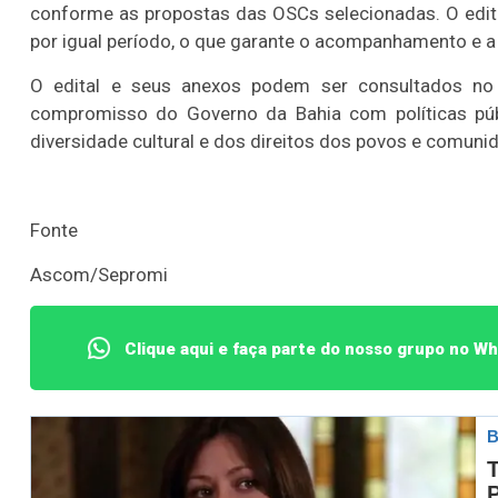
Lotofácil
Lotomania
conforme as propostas das OSCs selecionadas. O edita
por igual período, o que garante o acompanhamento e a
o 3755 (06/08/26)
Concurso 2959 (05/0
O edital e seus anexos podem ser consultados no
07
08
09
11
05
08
10
12
2
compromisso do Governo da Bahia com políticas públi
20
22
23
24
35
36
43
49
5
diversidade cultural e dos direitos dos povos e comuni
25
63
64
65
70
Fonte
er detalhes
Ver detalhes
Ascom/Sepromi
Clique aqui e faça parte do nosso grupo no W