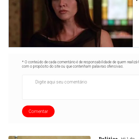
* O conteúdo de cada comentário é de responsabilidade de quem realizá-
com o propósito do site ou que contenham palavras ofensivas.
Comentar
Política