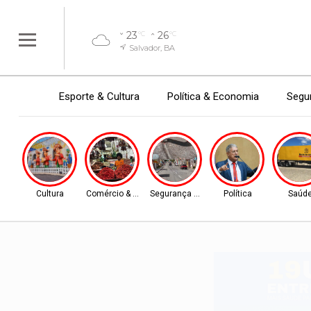
23
26
°C
°C
Salvador, BA
Esporte & Cultura
Política & Economia
Segur
Cultura
Comércio & Turismo
Segurança Pública
Política
Saúd