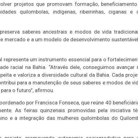
volver projetos que promovam formação, beneficiamento
dades quilombolas, indígenas, ribeirinhas, ciganas e 
preserva saberes ancestrais e modos de vida tradicionai
e mercado e a um modelo de desenvolvimento sustentável
al representa um instrumento essencial para o fortalecimen
ade racial na Bahia. “Através dele, conseguimos avançar 
ta e valoriza a diversidade cultural da Bahia. Cada proje
ontribui para a manutenção de seus saberes e modos de vid
ara o futuro”, afirmou.
oordenado por Francisca Fonseca, que reúne 40 beneficiári
nte. As feiras quinzenais promovidas pela iniciativa t
ino e a integração das mulheres quilombolas do Quilom