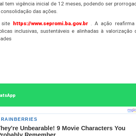
Duplasena
l tem vigência inicial de 12 meses, podendo ser prorroga
 consolidação das ações.
8/26)
Concurso 2992 (05/08/26)
 site
https://www.sepromi.ba.gov.br
. A ação reafirma
2
27
33
10
14
16
21
30
31
cas inclusivas, sustentáveis e alinhadas à valorização 
0
56
61
Ver detalhes
dades
74
93
hatsApp