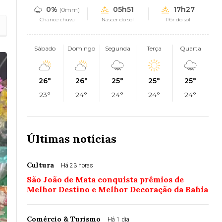
0%
05h51
17h27
(0mm)
Chance chuva
Nascer do sol
Pôr do sol
Sábado
Domingo
Segunda
Terça
Quarta
26°
26°
25°
25°
25°
23°
24°
24°
24°
24°
Últimas notícias
Cultura
Há 23 horas
São João de Mata conquista prêmios de
Melhor Destino e Melhor Decoração da Bahia
Comércio & Turismo
Há 1 dia