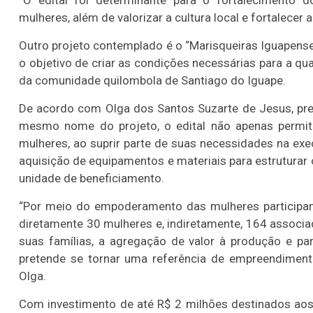
“O edital foi determinante para o fortalecimento 
mulheres, além de valorizar a cultura local e fortalecer 
Outro projeto contemplado é o “Marisqueiras Iguapense:
o objetivo de criar as condições necessárias para a qu
da comunidade quilombola de Santiago do Iguape.
De acordo com Olga dos Santos Suzarte de Jesus, pre
mesmo nome do projeto, o edital não apenas permiti
mulheres, ao suprir parte de suas necessidades na exe
aquisição de equipamentos e materiais para estrutura
unidade de beneficiamento.
“Por meio do empoderamento das mulheres participant
diretamente 30 mulheres e, indiretamente, 164 associa
suas famílias, a agregação de valor à produção e pa
pretende se tornar uma referência de empreendimento
Olga.
Com investimento de até R$ 2 milhões destinados aos