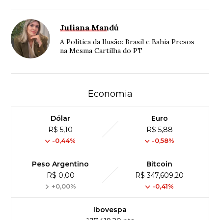
Juliana Mandú
A Política da Ilusão: Brasil e Bahia Presos
na Mesma Cartilha do PT
Economia
Dólar
Euro
R$ 5,10
R$ 5,88
-0,44%
-0,58%
Peso Argentino
Bitcoin
R$ 0,00
R$ 347,609,20
+0,00%
-0,41%
Ibovespa