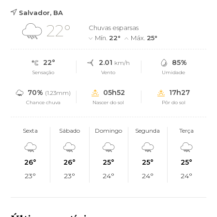
Salvador, BA
22°
Chuvas esparsas
Mín.
22°
Máx.
25°
22°
2.01
85%
km/h
Sensação
Vento
Umidade
70%
05h52
17h27
(1.23mm)
Chance chuva
Nascer do sol
Pôr do sol
Sexta
Sábado
Domingo
Segunda
Terça
26°
26°
25°
25°
25°
23°
23°
24°
24°
24°