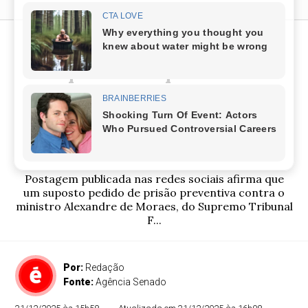
É FAKE: senadores não
aprovaram prisão de
Alexandre de Moraes em
“reunião secreta” na
madrugada
Postagem publicada nas redes sociais afirma que
um suposto pedido de prisão preventiva contra o
ministro Alexandre de Moraes, do Supremo Tribunal
F...
Por:
Redação
Fonte:
Agência Senado