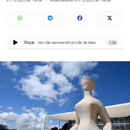
31/12/2025 às 15h58
Atualizada em 31/12/2025 às 16h08
Ouça:
É FAKE: senadores não aprovaram prisão de Alexandre de Moraes em “reun
1.0x