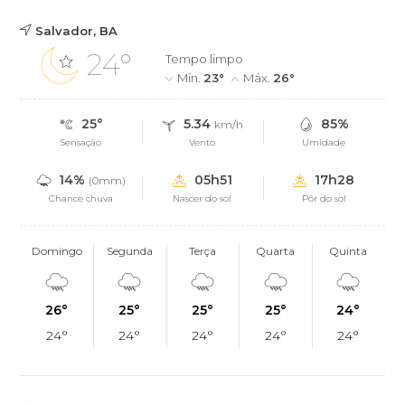
Salvador, BA
24°
Tempo limpo
Mín.
23°
Máx.
26°
25°
5.34
85%
km/h
Sensação
Vento
Umidade
14%
05h51
17h28
(0mm)
Chance chuva
Nascer do sol
Pôr do sol
Domingo
Segunda
Terça
Quarta
Quinta
26°
25°
25°
25°
24°
24°
24°
24°
24°
24°