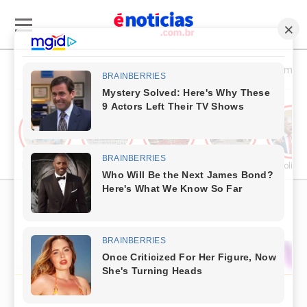
Esporte & Cultura
Política & Economia
Publieditorial
Cultura
Comércio & Turismo
Segurança Pública
Política
PUBLICIDADE