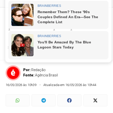
STF apura emenda
parlamentar para produtora
de filme sobre Bolsonaro
Repasses foram feitos por deputados do PL, entre
eles Mário Frias
Por:
Redação
Fonte:
Agência Brasil
16/05/2026 às 10h39
Atualizada em 16/05/2026 às 10h44