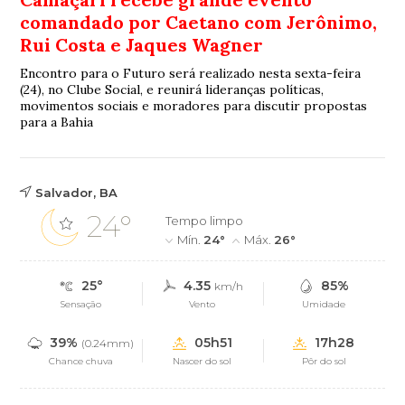
comandado por Caetano com Jerônimo,
Rui Costa e Jaques Wagner
Encontro para o Futuro será realizado nesta sexta-feira
(24), no Clube Social, e reunirá lideranças políticas,
movimentos sociais e moradores para discutir propostas
para a Bahia
Salvador, BA
24°
Tempo limpo
Mín.
24°
Máx.
26°
25°
4.35
85%
km/h
Sensação
Vento
Umidade
39%
05h51
17h28
(0.24mm)
Chance chuva
Nascer do sol
Pôr do sol