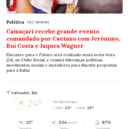
Política
Há 2 semanas
Camaçari recebe grande evento
comandado por Caetano com Jerônimo,
Rui Costa e Jaques Wagner
Encontro para o Futuro será realizado nesta sexta-feira
(24), no Clube Social, e reunirá lideranças políticas,
movimentos sociais e moradores para discutir propostas
para a Bahia
Salvador, BA
24°
Tempo limpo
Mín.
23°
Máx.
26°
25°
3.54
87%
km/h
Sensação
Vento
Umidade