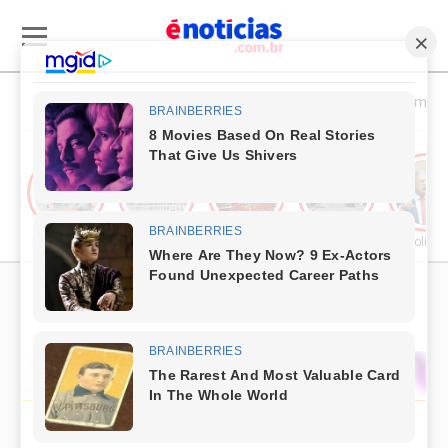
Esporte & Cultura
Política & Economia
Publieditorial
Cultura
Comércio & Turismo
Segurança Pública
Política
PUBLICIDADE