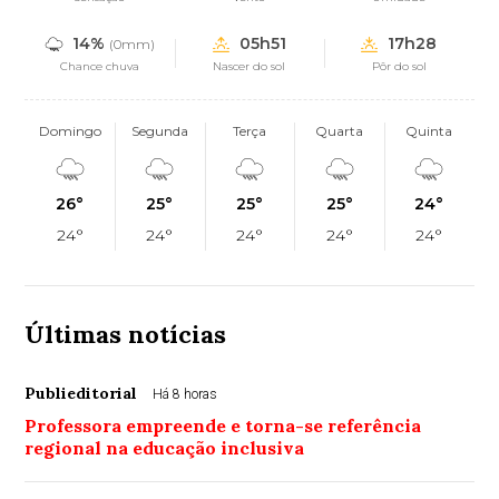
14%
05h51
17h28
(0mm)
Chance chuva
Nascer do sol
Pôr do sol
Domingo
Segunda
Terça
Quarta
Quinta
26°
25°
25°
25°
24°
24°
24°
24°
24°
24°
Últimas notícias
Publieditorial
Há 8 horas
Professora empreende e torna-se referência
regional na educação inclusiva