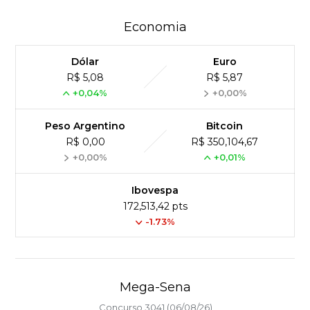
Economia
Dólar
Euro
R$ 5,08
R$ 5,87
+0,04%
+0,00%
Peso Argentino
Bitcoin
R$ 0,00
R$ 350,104,67
+0,00%
+0,01%
Ibovespa
172,513,42 pts
-1.73%
Mega-Sena
Concurso 3041 (06/08/26)