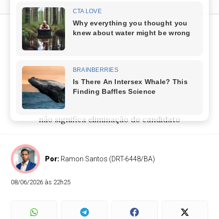
Quem ainda não recebeu
retorno da BYD não foi
descartado e deve aguardar
novas etapas
Seleções continuam ativas e ausência de retorno
não significa eliminação do candidato
Por:
Ramon Santos (DRT-6448/BA)
08/06/2026 às 22h25