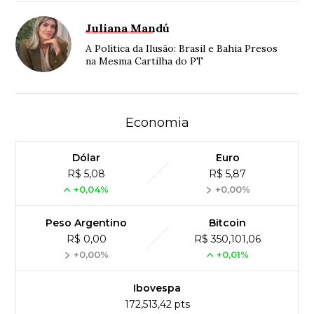
Juliana Mandú
A Política da Ilusão: Brasil e Bahia Presos
na Mesma Cartilha do PT
Economia
Dólar
Euro
R$ 5,08
R$ 5,87
+0,04%
+0,00%
Peso Argentino
Bitcoin
R$ 0,00
R$ 350,101,06
+0,00%
+0,01%
Ibovespa
172,513,42 pts