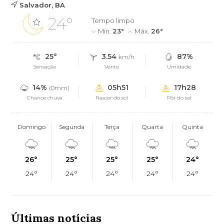
Salvador, BA
24°
Tempo limpo
Mín.
23°
Máx.
26°
25°
3.54
87%
km/h
Sensação
Vento
Umidade
14%
05h51
17h28
(0mm)
Chance chuva
Nascer do sol
Pôr do sol
Domingo
Segunda
Terça
Quarta
Quinta
26°
25°
25°
25°
24°
24°
24°
24°
24°
24°
Últimas notícias