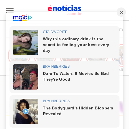
Esporte & Cultura
Política & Economia
Publieditorial
Cultura
Comércio & Turismo
Segurança Pública
Política
PUBLICIDADE