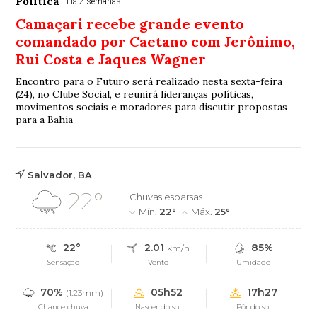
Política
Há 2 semanas
Camaçari recebe grande evento
comandado por Caetano com Jerônimo,
Rui Costa e Jaques Wagner
Encontro para o Futuro será realizado nesta sexta-feira
(24), no Clube Social, e reunirá lideranças políticas,
movimentos sociais e moradores para discutir propostas
para a Bahia
Salvador, BA
22°
Chuvas esparsas
Mín.
22°
Máx.
25°
22°
2.01
85%
km/h
Sensação
Vento
Umidade
70%
05h52
17h27
(1.23mm)
Chance chuva
Nascer do sol
Pôr do sol