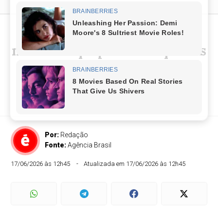
Programa destina R$ 360
milhões a pequenas empresas
inovadoras
MCTI e Finep pretendem apoiar mais de 700
projetos em todo o país
Por:
Redação
Fonte:
Agência Brasil
17/06/2026 às 12h45
Atualizada em 17/06/2026 às 12h45