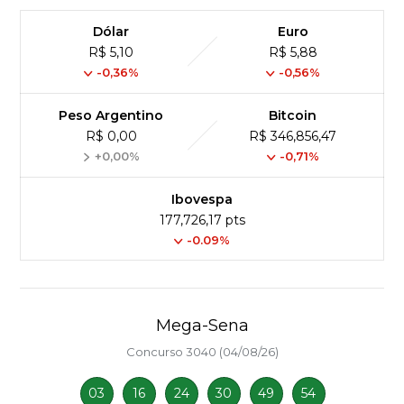
Dólar
Euro
R$ 5,10
R$ 5,88
-0,36%
-0,56%
Peso Argentino
Bitcoin
R$ 0,00
R$ 346,856,47
+0,00%
-0,71%
Ibovespa
177,726,17 pts
-0.09%
Mega-Sena
Concurso 3040 (04/08/26)
03
16
24
30
49
54