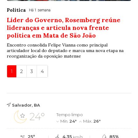
Política
Há 1 semana
Líder do Governo, Rosemberg reúne
lideranças e articula nova frente
política em Mata de São João
Encontro consolida Felipe Vianna como principal
articulador local do deputado e marca uma nova etapa na
reorganização da oposição matense
1
2
3
4
Salvador, BA
24°
Tempo limpo
Mín.
24°
Máx.
26°
25°
4.35
85%
km/h