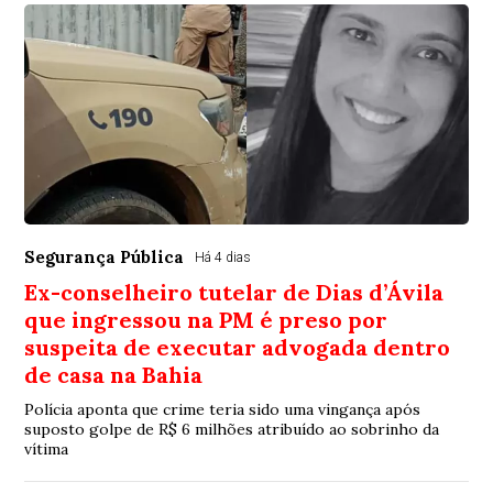
Segurança Pública
Há 4 dias
Ex-conselheiro tutelar de Dias d’Ávila
que ingressou na PM é preso por
suspeita de executar advogada dentro
de casa na Bahia
Polícia aponta que crime teria sido uma vingança após
suposto golpe de R$ 6 milhões atribuído ao sobrinho da
vítima