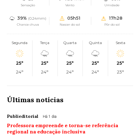
Sensação
Vento
Umidade
39%
05h51
17h28
(0.24mm)
Chance chuva
Nascer do sol
Pôr do sol
Segunda
Terça
Quarta
Quinta
Sexta
25°
25°
25°
25°
25°
24°
24°
24°
24°
23°
Últimas notícias
Publieditorial
Há 1 dia
Professora empreende e torna-se referência
regional na educação inclusiva