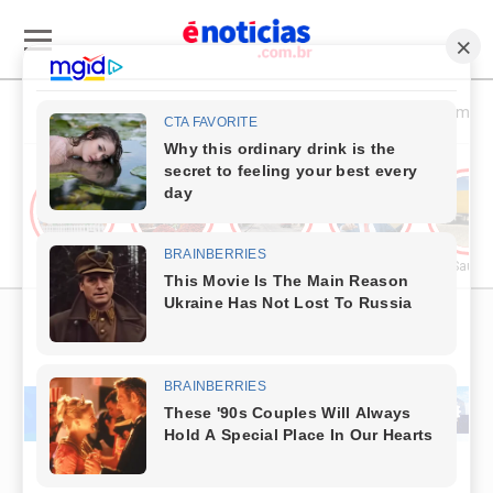
Esporte & Cultura
Política & Economia
Cultura
Comércio & Turismo
Segurança Pública
Política
Saúde
PUBLICIDADE