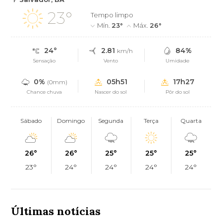
23°
Tempo limpo
Mín.
23°
Máx.
26°
24°
2.81
84%
km/h
Sensação
Vento
Umidade
0%
05h51
17h27
(0mm)
Chance chuva
Nascer do sol
Pôr do sol
Sábado
Domingo
Segunda
Terça
Quarta
26°
26°
25°
25°
25°
23°
24°
24°
24°
24°
Últimas notícias