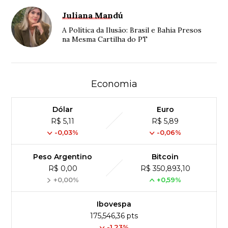
Juliana Mandú
A Política da Ilusão: Brasil e Bahia Presos
na Mesma Cartilha do PT
Economia
Dólar
Euro
R$ 5,11
R$ 5,89
-0,03%
-0,06%
Peso Argentino
Bitcoin
R$ 0,00
R$ 350,893,10
+0,00%
+0,59%
Ibovespa
175,546,36 pts
-1.23%