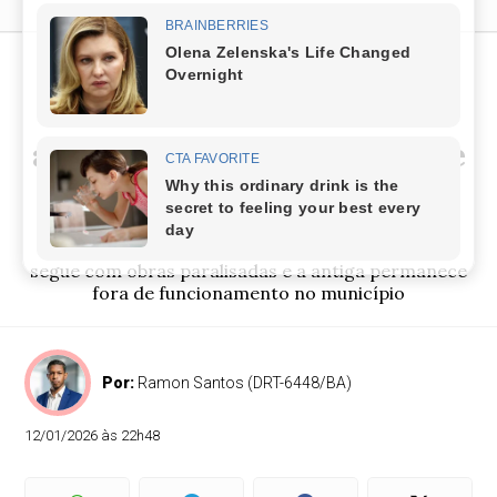
Com rodoviárias paradas,
Prefeitura de Dias d’Ávila
abre licitação para pontos de
ônibus pela cidade
Medida é anunciada enquanto a nova rodoviária
segue com obras paralisadas e a antiga permanece
fora de funcionamento no município
Por:
Ramon Santos (DRT-6448/BA)
12/01/2026 às 22h48